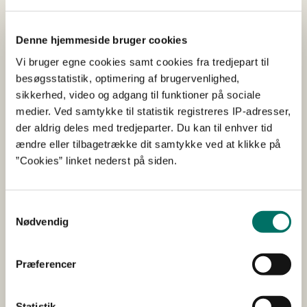
fiskeriregulering på
Landbrugs- og
Fiskeristyrelsens
hjemmeside via dette
link
.
Denne hjemmeside bruger cookies
Vi bruger egne cookies samt cookies fra tredjepart til
Danmarks Havstrategi
besøgsstatistik, optimering af brugervenlighed,
sikkerhed, video og adgang til funktioner på sociale
EU’s Havstrategidirektiv er et rammedirektiv, som i
medier. Ved samtykke til statistik registreres IP-adresser,
Danmark er udmøntet i Havstrategiloven.
der aldrig deles med tredjeparter. Du kan til enhver tid
Havstrategidirektivets formål er at fastholde eller
ændre eller tilbagetrække dit samtykke ved at klikke på
etablere god miljøtilstand i alle europæiske havområder.
”Cookies” linket nederst på siden.
Som en del af beskyttelsen af havet udpeges
havstrategiområder, som enten beskyttede eller strengt
beskyttede områder, som skal bidrage til at opnå eller
Samtykkevalg
opretholde god miljøtilstand i havet.
Nødvendig
Ministeriet for Fødevarer, Landbrug og Fiskeri arbejder
med at indføre den nødvendige fiskeriregulering i
Præferencer
havstrategiområderne.
Du kan læse mere om Danmarks Havstrategi på
Statistik