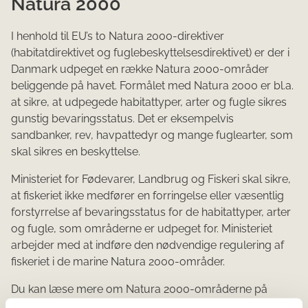
Natura 2000
I henhold til EU’s to Natura 2000-direktiver
(habitatdirektivet og fuglebeskyttelsesdirektivet) er der i
Danmark udpeget en række Natura 2000-områder
beliggende på havet. Formålet med Natura 2000 er bl.a.
at sikre, at udpegede habitattyper, arter og fugle sikres
gunstig bevaringsstatus. Det er eksempelvis
sandbanker, rev, havpattedyr og mange fuglearter, som
skal sikres en beskyttelse.
Ministeriet for Fødevarer, Landbrug og Fiskeri skal sikre,
at fiskeriet ikke medfører en forringelse eller væsentlig
forstyrrelse af bevaringsstatus for de habitattyper, arter
og fugle, som områderne er udpeget for. Ministeriet
arbejder med at indføre den nødvendige regulering af
fiskeriet i de marine Natura 2000-områder.
Du kan læse mere om Natura 2000-områderne på
Miljøstyrelsens hjemmeside via dette
link
og om