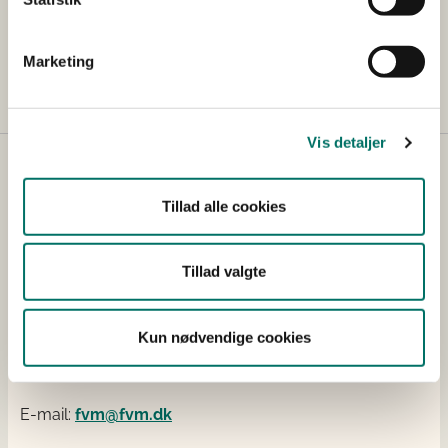
Miljøstyrelsens hjemmeside via dette
link
og om
reguleringen af fiskeriet på
Landbrugs- og
Marketing
Fiskeristyrelsens
hjemmeside via dette
link
.
Vis detaljer
Tillad alle cookies
Tillad valgte
Kontakt
Holbergsgade 6
Kun nødvendige cookies
1057 København K
Tlf.: 38 10 60 00
E-mail:
fvm@fvm.dk