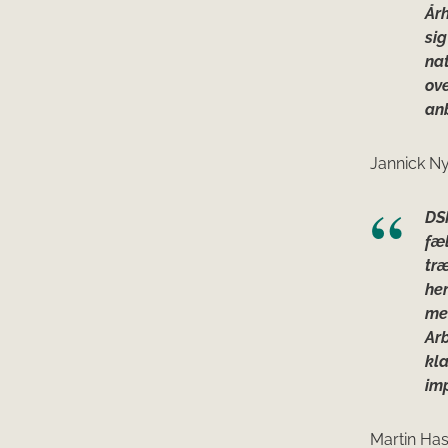
Årh
sig
nat
ov
an
Jannick Ny
DSK
fæl
træ
her
me
Arb
kla
imp
Martin Has