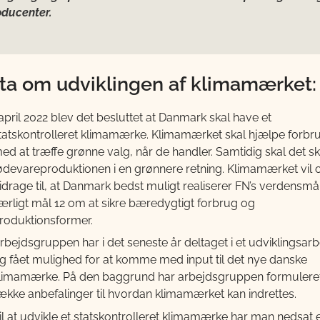
oducenter.
ta om udviklingen af klimamærket:
 april 2022 blev det besluttet at Danmark skal have et
tatskontrolleret klimamærke. Klimamærket skal hjælpe forbr
ed at træffe grønne valg, når de handler. Samtidig skal det 
ødevareproduktionen i en grønnere retning. Klimamærket vil 
idrage til, at Danmark bedst muligt realiserer FN’s verdensmå
ærligt mål 12 om at sikre bæredygtigt forbrug og
roduktionsformer.
rbejdsgruppen har i det seneste år deltaget i et udviklingsar
g fået mulighed for at komme med input til det nye danske
limamærke. På den baggrund har arbejdsgruppen formulere
ække anbefalinger til hvordan klimamærket kan indrettes.
il at udvikle et statskontrolleret klimamærke har man nedsat 