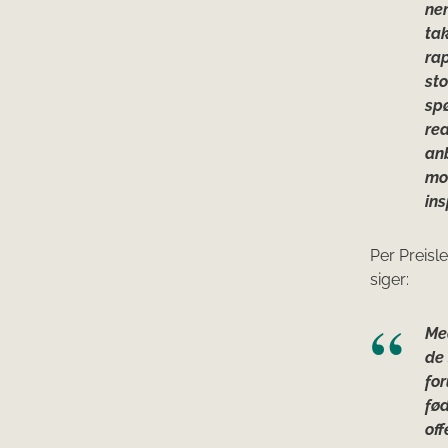
nem
ta
rap
sto
spø
rea
anb
mo
ins
Per Preisl
siger:
Me
de 
fo
fød
off