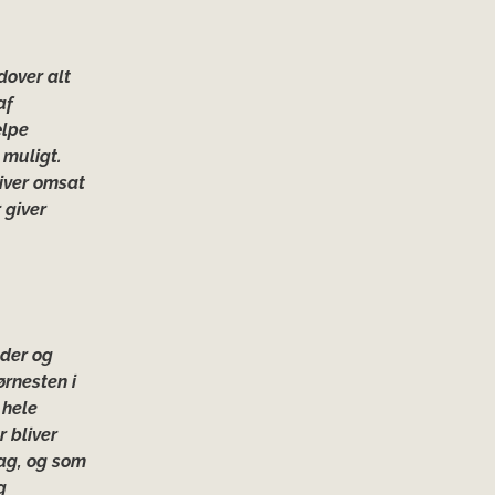
dover alt
af
ælpe
 muligt.
liver omsat
 giver
oder og
ørnesten i
 hele
r bliver
lag, og som
g