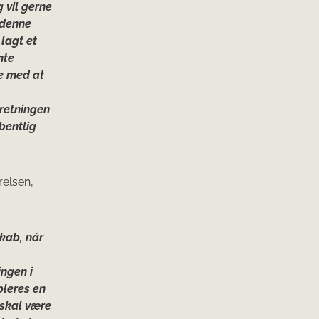
 vil gerne
 denne
lagt et
nte
re med at
 retningen
bentlig
relsen,
kab, når
ngen i
bleres en
 skal være