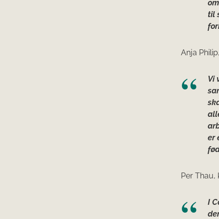
omd
ti
fo
Anja Phili
Vi 
sam
sk
all
ar
er 
fø
Per Thau, 
I C
der