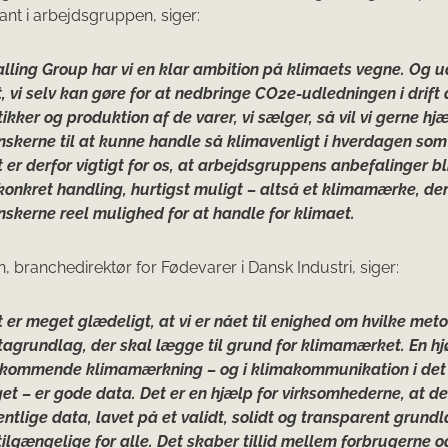
nt i arbejdsgruppen, siger:
alling Group har vi en klar ambition på klimaets vegne. Og u
, vi selv kan gøre for at nedbringe CO2e-udledningen i drift 
ikker og produktion af de varer, vi sælger, så vil vi gerne hj
skerne til at kunne handle så klimavenligt i hverdagen som
 er derfor vigtigt for os, at arbejdsgruppens anbefalinger b
 konkret handling, hurtigst muligt – altså et klimamærke, der
skerne reel mulighed for at handle for klimaet.
n, branchedirektør for Fødevarer i Dansk Industri, siger:
 er meget glædeligt, at vi er nået til enighed om hvilke met
agrundlag, der skal lægge til grund for klimamærket. En hj
 kommende klimamærkning – og i klimakommunikation i det
et – er gode data. Det er en hjælp for virksomhederne, at de
entlige data, lavet på et validt, solidt og transparent grund
tilgængelige for alle. Det skaber tillid mellem forbrugerne o