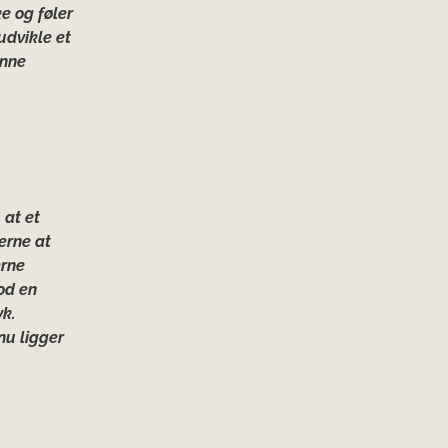
e og føler
udvikle et
unne
 at et
erne at
erne
od en
yk.
nu ligger