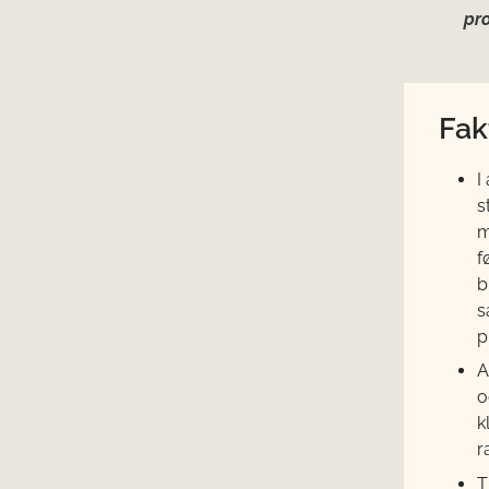
pr
Fak
I
s
m
f
b
s
p
A
o
k
r
T