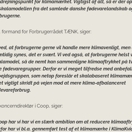
rejningspunkt for klimamærket. Vigtigst af alt, så er der 
l skalamodellen fra det samlede danske fødevarelandskab o
rbrugerne.
p, formand for Forbrugerrådet TÆNK, siger:
ved, at forbrugerne gerne vil handle mere klimavenligt, men
tidig synes, det er svært. Vi ved også, at forbrugerne helst 
alamodel, så de nemt kan sammenligne klimaaftrykket på t
e fødevaregrupper. Derfor er vi meget tilfredse med anbefal
bejdsgruppen, som netop foreslår et skalabaseret klimamær
et vigtigt skridt på vejen mod at mere klima-afbalanceret
devareforbrug.
koncerndirektør i Coop, siger:
oop har vi har vi en stærk ambition om at reducere klimaaft
for har vi bl.a. gennemført test af et klimamærke i KlimaKvic