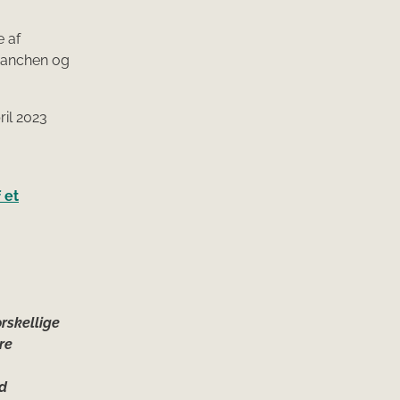
e af
ranchen og
ril 2023
 et
rskellige
re
ed