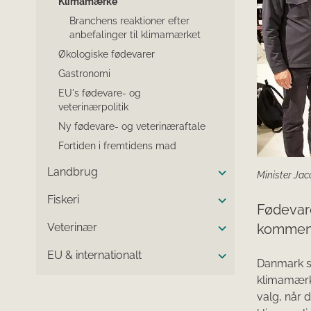
Klimamærke
Branchens reaktioner efter
anbefalinger til klimamærket
Økologiske fødevarer
Gastronomi
EU's fødevare- og
veterinærpolitik
Ny fødevare- og veterinæraftale
Fortiden i fremtidens mad
Landbrug
Minister Jac
Fiskeri
Fødevare
kommend
Veterinær
EU & internationalt
Danmark sk
klimamærk
valg, når 