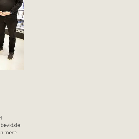
t
abevidste
 en mere