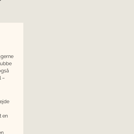
ugerne
skubbe
også
l –
bejde
t en
en