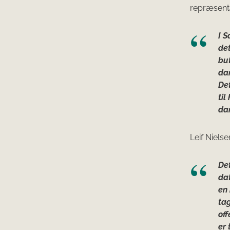
repræsenta
I S
det
but
dan
Det
til
dan
Leif Nielse
Det
dat
en
tag
off
er 