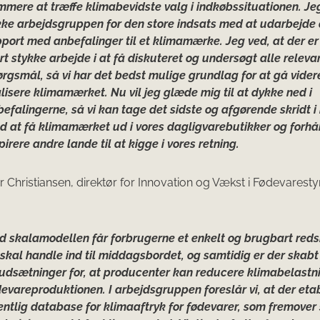
mere at træffe klimabevidste valg i indkøbssituationen. Jeg
kke arbejdsgruppen for den store indsats med at udarbejde
port med anbefalinger til et klimamærke. Jeg ved, at der er 
rt stykke arbejde i at få diskuteret og undersøgt alle releva
rgsmål, så vi har det bedst mulige grundlag for at gå vide
lisere klimamærket. Nu vil jeg glæde mig til at dykke ned i
efalingerne, så vi kan tage det sidste og afgørende skridt i
d at få klimamærket ud i vores dagligvarebutikker og forhå
pirere andre lande til at kigge i vores retning.
er Christiansen, direktør for Innovation og Vækst i Fødevaresty
d skalamodellen får forbrugerne et enkelt og brugbart reds
skal handle ind til middagsbordet, og samtidig er der skabt
rudsætninger for, at producenter kan reducere klimabelastni
evareproduktionen. I arbejdsgruppen foreslår vi, at der eta
entlig database for klimaaftryk for fødevarer, som fremover