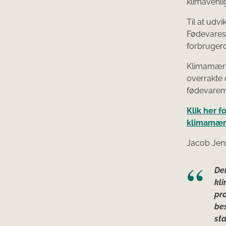
klimavenli
Til at udv
Fødevares
forbrugero
Klimamærke
overrakte 
fødevaremi
Klik her 
klimamærk
Jacob Jens
De
kli
pro
bes
st