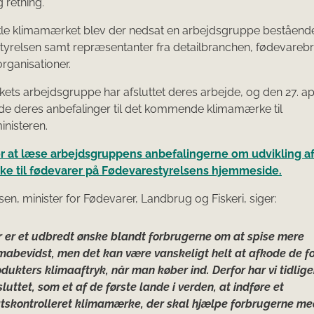
g retning.
ikle klimamærket blev der nedsat en arbejdsgruppe beståend
tyrelsen samt repræsentanter fra detailbranchen, fødevareb
rganisationer.
ts arbejdsgruppe har afsluttet deres arbejde, og den 27. ap
de deres anbefalinger til det kommende klimamærke til
nisteren.
for at læse arbejdsgruppens anbefalingerne om udvikling af
e til fødevarer på Fødevarestyrelsens hjemmeside.
en, minister for Fødevarer, Landbrug og Fiskeri, siger:
r er et udbredt ønske blandt forbrugerne om at spise mere
mabevidst, men det kan være vanskeligt helt at afkode de fo
dukters klimaaftryk, når man køber ind. Derfor har vi tidlige
luttet, som et af de første lande i verden, at indføre et
atskontrolleret klimamærke, der skal hjælpe forbrugerne m