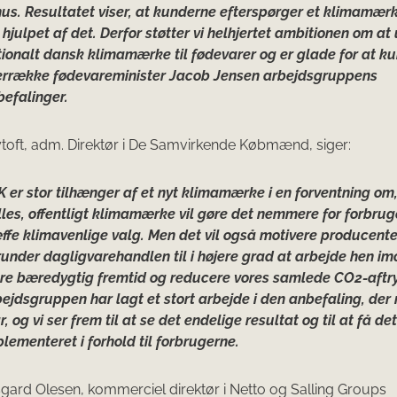
us. Resultatet viser, at kunderne efterspørger et klimamærk
 hjulpet af det. Derfor støtter vi helhjertet ambitionen om at 
ionalt dansk klimamærke til fødevarer og er glade for at k
errække fødevareminister Jacob Jensen arbejdsgruppens
befalinger.
toft, adm. Direktør i De Samvirkende Købmænd, siger:
 er stor tilhænger af et nyt klimamærke i en forventning om,
les, offentligt klimamærke vil gøre det nemmere for forbrug
ffe klimavenlige valg. Men det vil også motivere producent
under dagligvarehandlen til i højere grad at arbejde hen im
re bæredygtig fremtid og reducere vores samlede CO2-aftr
ejdsgruppen har lagt et stort arbejde i den anbefaling, der 
r, og vi ser frem til at se det endelige resultat og til at få det
lementeret i forhold til forbrugerne.
gard Olesen, kommerciel direktør i Netto og Salling Groups