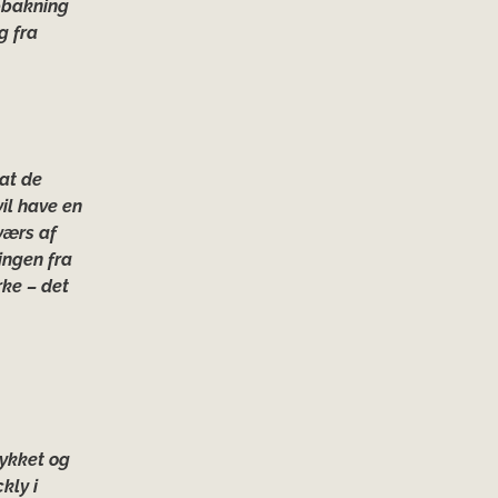
opbakning
g fra
 at de
vil have en
værs af
ingen fra
ke – det
rykket og
kly i