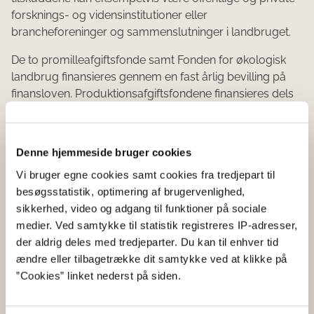
forsknings- og vidensinstitutioner eller
brancheforeninger og sammenslutninger i landbruget.
De to promilleafgiftsfonde samt Fonden for økologisk
landbrug finansieres gennem en fast årlig bevilling på
finansloven. Produktionsafgiftsfondene finansieres dels
af tilskud fra promilleafgiftsfondene og dels af
produktionsafgifter, som bliver opkrævet af fondene hos
erhvervet.
Denne hjemmeside bruger cookies
Fondene er særlige forvaltningsmyndigheder og er bl.a.
Vi bruger egne cookies samt cookies fra tredjepart til
reguleret i landbrugsstøtteloven. Landbrugsstyrelsen er
besøgsstatistik, optimering af brugervenlighed,
tilsynsmyndighed for fondene. På Landbrugsstyrelsens
sikkerhed, video og adgang til funktioner på sociale
hjemmeside kan du læse mere om
Promille- og
medier. Ved samtykke til statistik registreres IP-adresser,
produktionsafgiftsfondene
og
Fonden for Økologisk
der aldrig deles med tredjeparter. Du kan til enhver tid
Landbrug
. Du kan også læse mere på fondenes egne
ændre eller tilbagetrække dit samtykke ved at klikke på
hjemmesider
her.
”Cookies” linket nederst på siden.