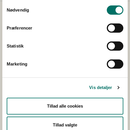
Samtykkevalg
Nødvendig
Præferencer
Kontakt
Statistik
Holbergsgade 6
1057 København K
Marketing
Tlf.: 38 10 60 00
E-mail:
fvm@fvm.dk
Vis detaljer
CVR-nummer: 419 56 011
Elektronisk fakturering
Tillad alle cookies
Tillad valgte