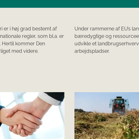
i er i høj grad bestemt af
Under rammerne af EU’s land
ationale regler, som bl.a. er
bæredygtige og ressourceef
. Hertil kommer Den
udvikle et landbrugserhverv
liget med videre.
arbejdspladser.