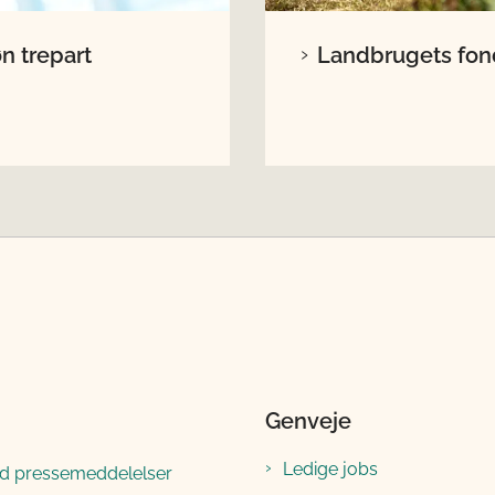
n trepart
Landbrugets fo
Genveje
Ledige jobs
ld pressemeddelelser