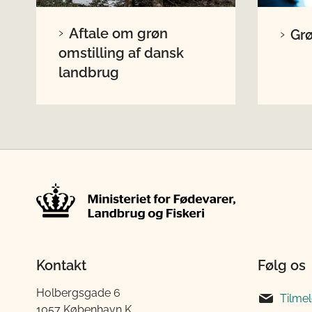
Aftale om grøn
Grø
omstilling af dansk
landbrug
Kontakt
Følg os
Holbergsgade 6
Tilme
1057 København K