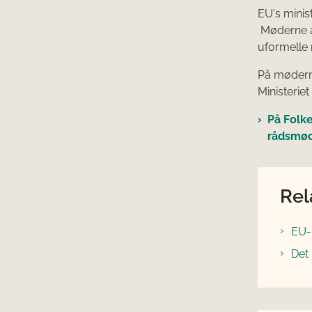
EU's minis
Møderne af
uformelle 
På mødern
Ministerie
På Folk
rådsmø
Rel
EU-
Det