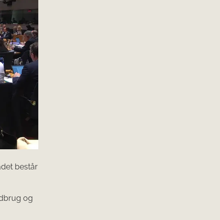
ådet består
ndbrug og