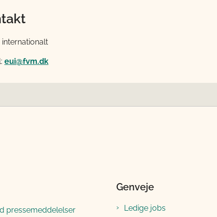
takt
internationalt
l:
eui@fvm.dk
Genveje
Ledige jobs
ld pressemeddelelser