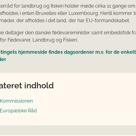
terråd for landbrug og fiskeri holder møde cirka 11 gange om 
holdes i enten Bruxelles eller Luxembourg. Hertil kommer t
møder, der afholdes i det land, der har EU-formandskabet.
e deltager den danske fødevareminister samt embedsfolk fr
t for Fødevarer, Landbrug og Fiskeri.
etingets hjemmeside findes dagsordener m.v. for de enkel
der
ateret indhold
Kommissionen
 Europæiske Råd