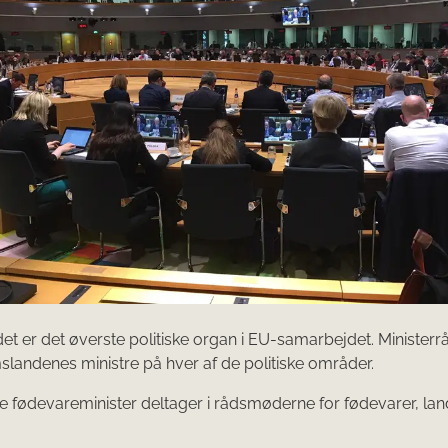
det er det øverste politiske organ i EU-samarbejdet. Ministerr
landenes ministre på hver af de politiske områder.
 fødevareminister deltager i rådsmøderne for fødevarer, la