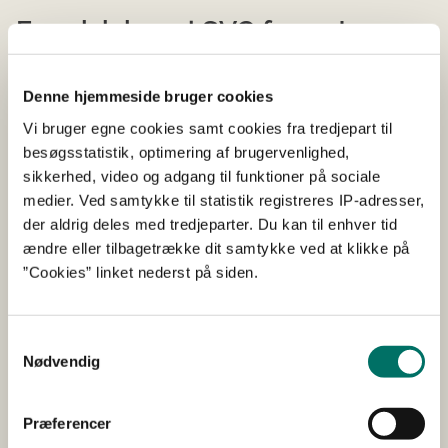
Engelsk logo i SVG format
Engelsk logo på to linjer
Denne hjemmeside bruger cookies
Engelsk logo på to linjer - hvid
Vi bruger egne cookies samt cookies fra tredjepart til
besøgsstatistik, optimering af brugervenlighed,
Engelsk logo på to linjer - sort
sikkerhed, video og adgang til funktioner på sociale
Engelsk logo på to linjer - grøn
medier. Ved samtykke til statistik registreres IP-adresser,
der aldrig deles med tredjeparter. Du kan til enhver tid
ændre eller tilbagetrække dit samtykke ved at klikke på
Engelsk logo på tre linjer
”Cookies” linket nederst på siden.
Engelsk logo på tre linjer - hvid
Engelsk logo på tre linjer - sort
Samtykkevalg
Nødvendig
Engelsk logo på tre linjer - grøn
Præferencer
Engelsk logo på fire linjer