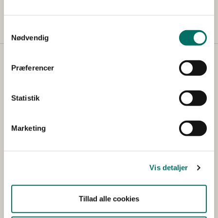
400 x 400
Samtykkevalg
Nødvendig
Præferencer
Statistik
Kontakt
Marketing
Holbergsgade 6
1057 København K
Tlf.: 38 10 60 00
Vis detaljer
E-mail:
fvm@fvm.dk
Tillad alle cookies
CVR-nummer: 419 56 011