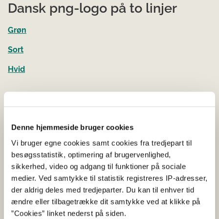
Dansk png-logo på to linjer
Grøn
Sort
Hvid
Engelsk logoer
Grøn
Denne hjemmeside bruger cookies
Sort
Vi bruger egne cookies samt cookies fra tredjepart til
besøgsstatistik, optimering af brugervenlighed,
Hvid
sikkerhed, video og adgang til funktioner på sociale
medier. Ved samtykke til statistik registreres IP-adresser,
Logoer til sociale medier
der aldrig deles med tredjeparter. Du kan til enhver tid
ændre eller tilbagetrække dit samtykke ved at klikke på
180 x 180
”Cookies” linket nederst på siden.