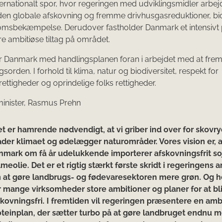
ternationalt spor, hvor regeringen med udviklingsmidler arbejd
en globale afskovning og fremme drivhusgasreduktioner, bio
domsbekæmpelse. Derudover fastholder Danmark et intensivt 
e ambitiøse tiltag på området.
år Danmark med handlingsplanen foran i arbejdet med at fr
orden. I forhold til klima, natur og biodiversitet, respekt for
ttigheder og oprindelige folks rettigheder.
inister, Rasmus Prehn
et er hamrende nødvendigt, at vi griber ind over for skovry
ader klimaet og ødelægger naturområder. Vores vision er, a
nmark om få år udelukkende importerer afskovningsfrit so
meolie. Det er et rigtig stærkt første skridt i regeringens 
 at gøre landbrugs- og fødevaresektoren mere grøn. Og h
r mange virksomheder store ambitioner og planer for at bl
skovningsfri. I fremtiden vil regeringen præsentere en amb
oteinplan, der sætter turbo på at gøre landbruget endnu m