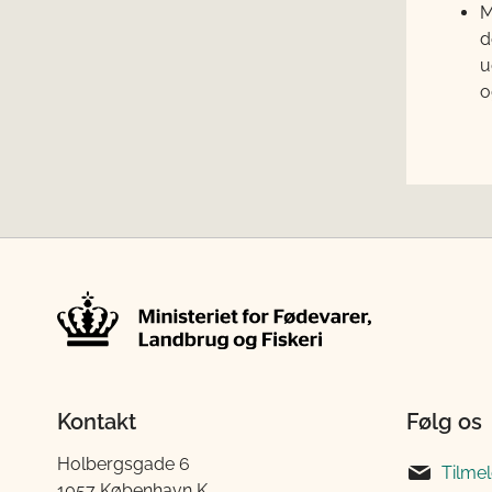
M
d
u
o
Kontakt
Følg os
Holbergsgade 6
Tilme
1057 København K