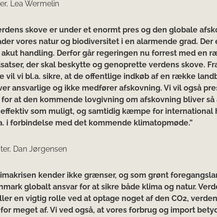
ter, Lea Wermelin
erdens skove er under et enormt pres og den globale afs
ader vores natur og biodiversitet i en alarmende grad. Der
r akut handling. Derfor går regeringen nu forrest med en 
dsatser, der skal beskytte og genoprette verdens skove. Fr
e vil vi bl.a. sikre, at de offentlige indkøb af en række lan
ver ansvarlige og ikke medfører afskovning. Vi vil også pre
 for at den kommende lovgivning om afskovning bliver så
 effektiv som muligt, og samtidig kæmpe for international 
.a. i forbindelse med det kommende klimatopmøde.”
ter, Dan Jørgensen
limakrisen kender ikke grænser, og som grønt foregangsla
nmark globalt ansvar for at sikre både klima og natur. Ver
iller en vigtig rolle ved at optage noget af den CO2, verde
 for meget af. Vi ved også, at vores forbrug og import bet