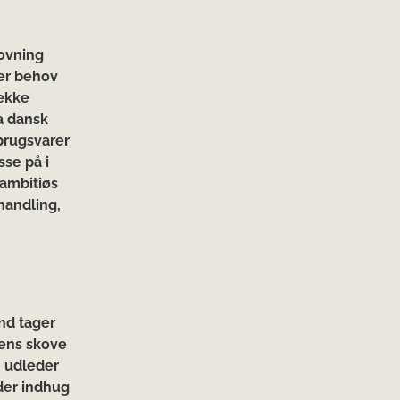
kovning
 er behov
række
a dansk
dbrugsvarer
sse på i
 ambitiøs
handling,
nd tager
dens skove
n udleder
yder indhug