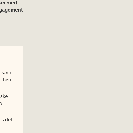
oran med
engagement
ug som
, hvor
nske
o.
is det