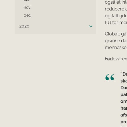
også et in
nov
reducere d
dec
og fattig
EU for mer
2020
Globalt g
grønne dags
menneskere
Fødevarem
”D
sk
Da
pal
om
ha
af
pr