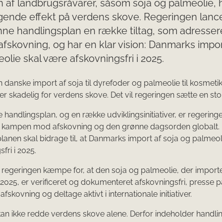
 af landbrugsråvarer, såsom soja og palmeolie, 
ende effekt på verdens skove. Regeringen lanc
ne handlingsplan en række tiltag, som adresser
afskovning, og har en klar vision: Danmarks impor
olie skal være afskovningsfri i 2025.
n danske import af soja til dyrefoder og palmeolie til kosmeti
er skadelig for verdens skove. Det vil regeringen sætte en sto
handlingsplan, og en række udviklingsinitiativer, er regeringe
 kampen mod afskovning og den grønne dagsorden globalt.
lanen skal bidrage til, at Danmarks import af soja og palmeoli
fri i 2025.
l regeringen kæmpe for, at den soja og palmeolie, der importer
2025, er verificeret og dokumenteret afskovningsfri, presse på
afskovning og deltage aktivt i internationale initiativer.
n ikke redde verdens skove alene. Derfor indeholder handli