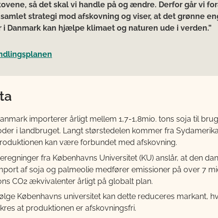
kovene, så det skal vi handle på og ændre. Derfor går vi f
 samlet strategi mod afskovning og viser, at det grønne 
r i Danmark kan hjælpe klimaet og naturen ude i verden.”
andlingsplanen
ta
anmark importerer årligt mellem 1,7-1,8mio. tons soja til br
oder i landbruget. Langt størstedelen kommer fra Sydamerika
roduktionen kan være forbundet med afskovning.
eregninger fra Københavns Universitet (KU) anslår, at den da
mport af soja og palmeolie medfører emissioner på over 7 mi
ons CO2 ækvivalenter årligt på globalt plan.
følge Københavns universitet kan dette reduceres markant, hv
ikres at produktionen er afskovningsfri.