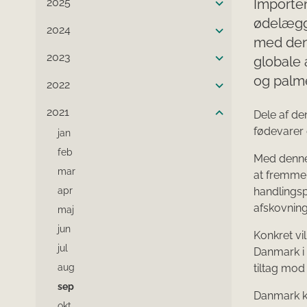
2025
Importen
ødelægg
2024
med den
2023
globale 
og palme
2022
2021
Dele af de
fødevarer 
jan
feb
Med denne 
mar
at fremme
apr
handlingsp
afskovnings
maj
jun
Konkret vi
jul
Danmark i 
aug
tiltag mod 
sep
Danmark ka
okt