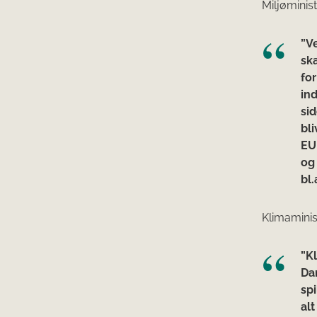
Miljøminis
”V
sk
fo
in
sid
bli
EU
og
bl
Klimaminis
”K
Da
sp
alt