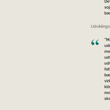
De
soj
bæ
Udviklings
”M
ud
me
udv
ud
fa
bæ
vir
kl
mo
sk