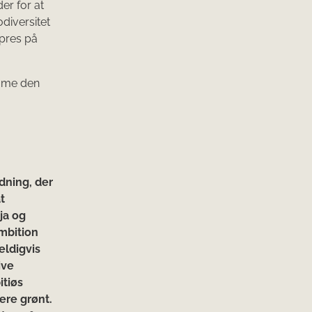
er for at
diversitet
pres på
emme den
dning, der
t
ja og
ambition
eldigvis
ive
itiøs
ere grønt.