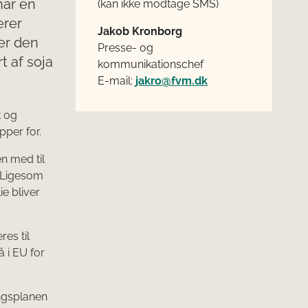
har en
(kan ikke modtage SMS)
erer
Jakob Kronborg
er den
Presse- og
t af soja
kommunikationschef
E-mail:
jakro@fvm.dk
k og
pper for.
n med til
 Ligesom
e bliver
es til
 i EU for
ngsplanen