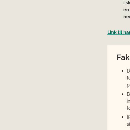
i s
en
he
Link til h
Fak
D
f
p
B
i
t
I
s