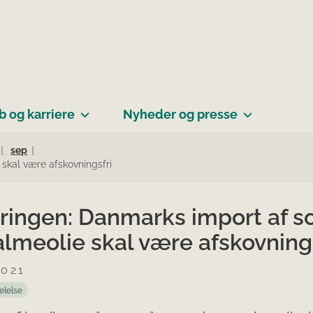
b og karriere
Nyheder og presse
sep
skal være afskovningsfri
ringen: Danmarks import af s
lmeolie skal være afskovnings
2021
elelse