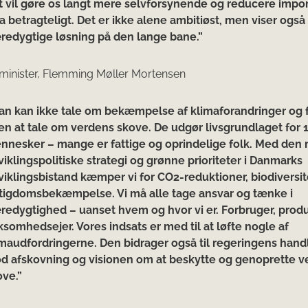
t vil gøre os langt mere selvforsynende og reducere impor
a betragteligt. Det er ikke alene ambitiøst, men viser ogs
redygtige løsning på den lange bane.”
minister, Flemming Møller Mortensen
an kan ikke tale om bekæmpelse af klimaforandringer og 
en at tale om verdens skove. De udgør livsgrundlaget for 1
nnesker – mange er fattige og oprindelige folk. Med den 
iklingspolitiske strategi og grønne prioriteter i Danmarks
viklingsbistand kæmper vi for CO2-reduktioner, biodiversit
ttigdomsbekæmpelse. Vi må alle tage ansvar og tænke i
redygtighed – uanset hvem og hvor vi er. Forbruger, produ
ksomhedsejer. Vores indsats er med til at løfte nogle af
imaudfordringerne. Den bidrager også til regeringens hand
d afskovning og visionen om at beskytte og genoprette v
ove.”