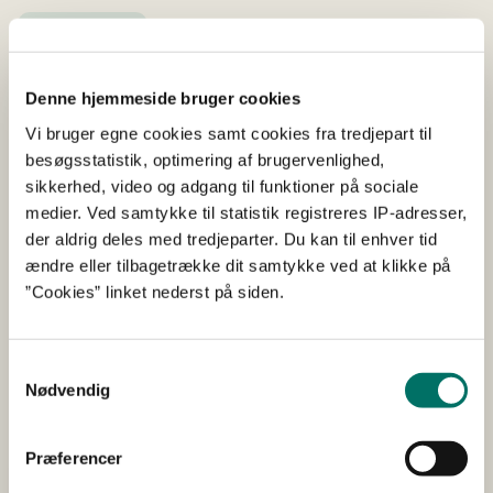
Pressemeddelelse
Fødevareminister Jacob Jensen (V) lancerede i juni sit
regelforenklingsprojekt, og i dag tager han til Bruxelles
Denne hjemmeside bruger cookies
for at rejse dagsordenen i EU.
Vi bruger egne cookies samt cookies fra tredjepart til
besøgsstatistik, optimering af brugervenlighed,
Nye tiltag gør det nemmere at
sikkerhed, video og adgang til funktioner på sociale
anlægge minivådområder
medier. Ved samtykke til statistik registreres IP-adresser,
der aldrig deles med tredjeparter. Du kan til enhver tid
ændre eller tilbagetrække dit samtykke ved at klikke på
14-09-2023
”Cookies” linket nederst på siden.
Pressemeddelelse
Minivådområdeordningen har gennemgået en række
forbedringer, så det nu er lettere og mere attraktivt at
Samtykkevalg
Nødvendig
gøre brug af ordningen. Ansøgningsrunden 2023 er nu
åben...
Præferencer
Fødevareministeren er