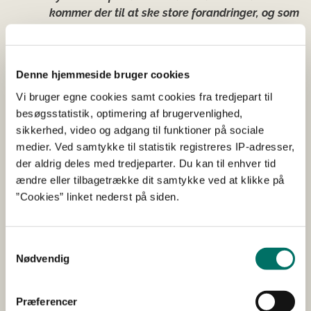
kommer der til at ske store forandringer, og som
ansvarlig minister har jeg en klar ambition om
at fortsætte i samme spor og skridt for skridt
løfte dyrevelfærden i Danmark. For dyr skal
Denne hjemmeside bruger cookies
behandles ordentligt. Så enkelt er det.
Vi bruger egne cookies samt cookies fra tredjepart til
besøgsstatistik, optimering af brugervenlighed,
Overblik over de implementerede initiativer:
sikkerhed, video og adgang til funktioner på sociale
Initiativ mod ekstrem avl af kæledyr
medier. Ved samtykke til statistik registreres IP-adresser,
der aldrig deles med tredjeparter. Du kan til enhver tid
Præcisering af regler om opbinding af hunde
ændre eller tilbagetrække dit samtykke ved at klikke på
Forbud mod visse hundehalsbånd
”Cookies” linket nederst på siden.
Styrket indsats for katte
Styrkelse af Det Statslige Dyrevelfærdsmærke
Samtykkevalg
Øget bevilling til Dyrenes Vagtcentral
Nødvendig
Bedre afrapportering af Dyrevelfærdsrapporten
Øget og målrettet kontrol
Præferencer