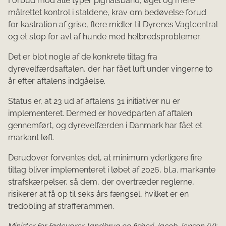
Forbud mod alle typer pighalsbånd, øget og mere
målrettet kontrol i staldene, krav om bedøvelse forud
for kastration af grise, flere midler til Dyrenes Vagtcentral
og et stop for avl af hunde med helbredsproblemer.
Det er blot nogle af de konkrete tiltag fra
dyrevelfærdsaftalen, der har fået luft under vingerne to
år efter aftalens indgåelse.
Status er, at 23 ud af aftalens 31 initiativer nu er
implementeret. Dermed er hovedparten af aftalen
gennemført, og dyrevelfærden i Danmark har fået et
markant løft.
Derudover forventes det, at minimum yderligere fire
tiltag bliver implementeret i løbet af 2026, bl.a. markante
strafskærpelser, så dem, der overtræder reglerne,
risikerer at få op til seks års fængsel, hvilket er en
tredobling af strafferammen.