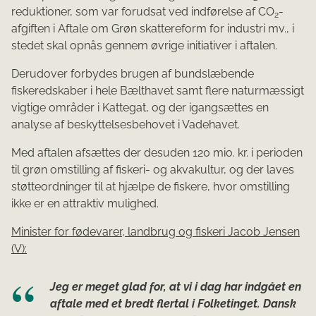
reduktioner, som var forudsat ved indførelse af CO
-
2
afgiften i Aftale om Grøn skattereform for industri mv., i
stedet skal opnås gennem øvrige initiativer i aftalen.
Derudover forbydes brugen af bundslæbende
fiskeredskaber i hele Bælthavet samt flere naturmæssigt
vigtige områder i Kattegat, og der igangsættes en
analyse af beskyttelsesbehovet i Vadehavet.
Med aftalen afsættes der desuden 120 mio. kr. i perioden
til grøn omstilling af fiskeri- og akvakultur, og der laves
støtteordninger til at hjælpe de fiskere, hvor omstilling
ikke er en attraktiv mulighed.
Minister for fødevarer, landbrug og fiskeri Jacob Jensen
(V):
Jeg er meget glad for, at vi i dag har indgået en
aftale med et bredt flertal i Folketinget. Dansk