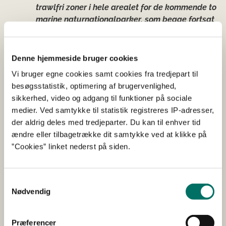
trawlfri zoner i hele arealet for de kommende to
marine naturnationalparker, som begge fortsat
er vores mål at udpege som beskyttede
havstrategiområder, så andre presfaktorer som
klapning og råstofindvinding tilsvarende
Denne hjemmeside bruger cookies
stoppes, og naturen i begge områder
Vi bruger egne cookies samt cookies fra tredjepart til
genoprettes.
besøgsstatistik, optimering af brugervenlighed,
sikkerhed, video og adgang til funktioner på sociale
Fiskeriordfører Per Larsen og klimaordfører Frederik
medier. Ved samtykke til statistik registreres IP-adresser,
Bloch Münster (KF):
der aldrig deles med tredjeparter. Du kan til enhver tid
ændre eller tilbagetrække dit samtykke ved at klikke på
Det er hjerteblod for Det Konservative Folkeparti
”Cookies” linket nederst på siden.
at genoprette naturen og sikre sunde
havområder. Med denne aftale sætter vi en ny
Samtykkevalg
retning, hvor både miljø, klima og erhverv
Nødvendig
tænkes sammen, så vi i fremtiden kan spise og
eksportere fisk fra et dansk havmiljø i
trivsel.
Med denne aftale får fiskerierhvervet
Præferencer