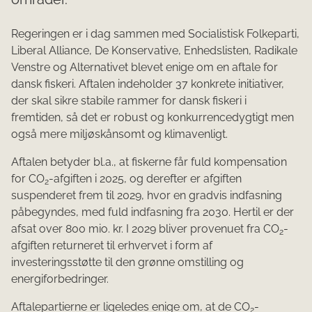
Regeringen er i dag sammen med Socialistisk Folkeparti,
Liberal Alliance, De Konservative, Enhedslisten, Radikale
Venstre og Alternativet blevet enige om en aftale for
dansk fiskeri. Aftalen indeholder 37 konkrete initiativer,
der skal sikre stabile rammer for dansk fiskeri i
fremtiden, så det er robust og konkurrencedygtigt men
også mere miljøskånsomt og klimavenligt.
Aftalen betyder bl.a., at fiskerne får fuld kompensation
for CO
-afgiften i 2025, og derefter er afgiften
2
suspenderet frem til 2029, hvor en gradvis indfasning
påbegyndes, med fuld indfasning fra 2030. Hertil er der
afsat over 800 mio. kr. I 2029 bliver provenuet fra CO
-
2
afgiften returneret til erhvervet i form af
investeringsstøtte til den grønne omstilling og
energiforbedringer.
Aftalepartierne er ligeledes enige om, at de CO
-
2