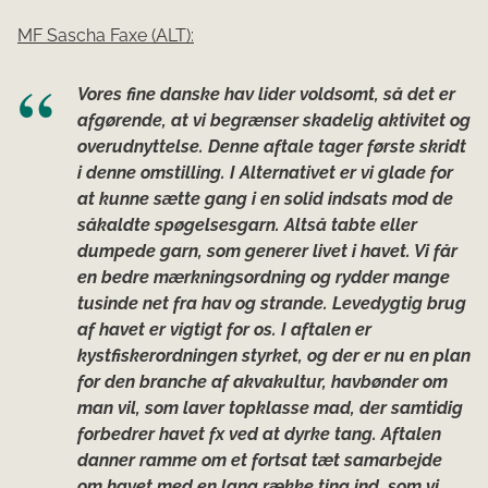
MF Sascha Faxe (ALT):
Vores fine danske hav lider voldsomt, så det er
afgørende, at vi begrænser skadelig aktivitet og
overudnyttelse. Denne aftale tager første skridt
i denne omstilling. I Alternativet er vi glade for
at kunne sætte gang i en solid indsats mod de
såkaldte spøgelsesgarn. Altså tabte eller
dumpede garn, som generer livet i havet. Vi får
en bedre mærkningsordning og rydder mange
tusinde net fra hav og strande. Levedygtig brug
af havet er vigtigt for os. I aftalen er
kystfiskerordningen styrket, og der er nu en plan
for den branche af akvakultur, havbønder om
man vil, som laver topklasse mad, der samtidig
forbedrer havet fx ved at dyrke tang. Aftalen
danner ramme om et fortsat tæt samarbejde
om havet med en lang række ting ind, som vi