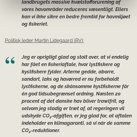
landbrugets massive kvælstofforurening af
vores havområder reduceres væsentligt. Ellers
kan vi ikke sikre en bedre fremtid for havmiljøet
og fiskeriet.
Politisk leder Martin Lidegaard (RV):
Jeg er oprigtigt glad og stolt over, at vi endelig
har fået en fiskeriaftale, hvor lystfiskere og
kystfiskere fylder. Arterne gedde, aborre,
sandart, laks og havørred er nu forbeholdt
lystfiskerne, og de skånsomme kystfiskerne får
én god tidsubegrænset ordning. Næsten 20
procent af det danske hav bliver trawlfrit, og
selvom jeg stadig er træt af, at regeringen vil
udskyde CO
-afgiften, er jeg glad for, at aftalen
2
indeholder en klimagaranti, så vi når de samme
CO
-reduktioner.
2