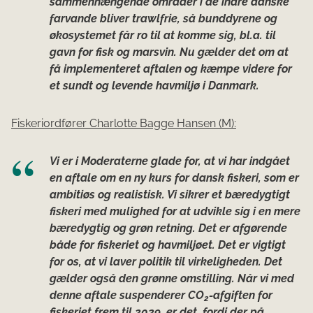
sammenhængende områder i de indre danske
farvande bliver trawlfrie, så bunddyrene og
økosystemet får ro til at komme sig, bl.a. til
gavn for fisk og marsvin. Nu gælder det om at
få implementeret aftalen og kæmpe videre for
et sundt og levende havmiljø i Danmark.
Fiskeriordfører Charlotte Bagge Hansen (M):
Vi er i Moderaterne glade for, at vi har indgået
en aftale om en ny kurs for dansk fiskeri, som er
ambitiøs og realistisk. Vi sikrer et bæredygtigt
fiskeri med mulighed for at udvikle sig i en mere
bæredygtig og grøn retning. Det er afgørende
både for fiskeriet og havmiljøet. Det er vigtigt
for os, at vi laver politik til virkeligheden. Det
gælder også den grønne omstilling. Når vi med
denne aftale suspenderer CO
-afgiften for
2
fiskeriet frem til 2029, er det, fordi der på