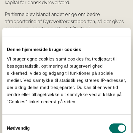
kapital for dansk dyrevelfærd.
Partierne blev blandt andet enige om bedre
afrapportering af Dyrevelfærdsrapporten, så der gives
et mere retvisende og aktuelt billede af
dyrevelfærdsmæssige overtrædelser i besætningerne i
landet. Opdateringen indebærer, at der i den seneste
Denne hjemmeside bruger cookies
rapport er set en opdeling af overtrædelser i
henholdsvis administrative og andre overtrædelser. Det
Vi bruger egne cookies samt cookies fra tredjepart til
er samtidig en del af aftalen at øge kontroltrykket
besøgsstatistik, optimering af brugervenlighed,
yderligere for kvæg- og grisebesætninger.
sikkerhed, video og adgang til funktioner på sociale
medier. Ved samtykke til statistik registreres IP-adresser,
Læs Dyrevelfærdsrapporten 2024 her.
der aldrig deles med tredjeparter. Du kan til enhver tid
ændre eller tilbagetrække dit samtykke ved at klikke på
”Cookies” linket nederst på siden.
Fakta
Dyrevelfærdsrapporten fra
Samtykkevalg
Fødevarestyrelsen 2024 med resultaterne af
Nødvendig