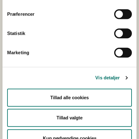
kontrollen i 2023 viser, at andelen af
kvægbesætninger, som blev sanktioneret, er
Præferencer
faldet fra 40,6 procent i 2022 til 30,9 procent i
2023.
Statistik
For grisebesætninger er sanktionstallet 30,3
procent i 2023, som er tilsvarende det
foregående år.
Marketing
86 pct. af de kontrollerede besætninger i
2023 havde rettet op på overtrædelserne
ved første opfølgende kontrolbesøg.
Vis detaljer
Fødevarestyrelsen udførte i 2023
dyrevelfærdskontrol i 1.961 besætninger og
Tillad alle cookies
dyrehold i forbindelse med den
stikprøvebaserede basiskontrol. Til
sammenligning blev der udført kontroller i
Tillad valgte
1.796 besætninger og dyrehold i 2022.
Kun nødvendige cookies