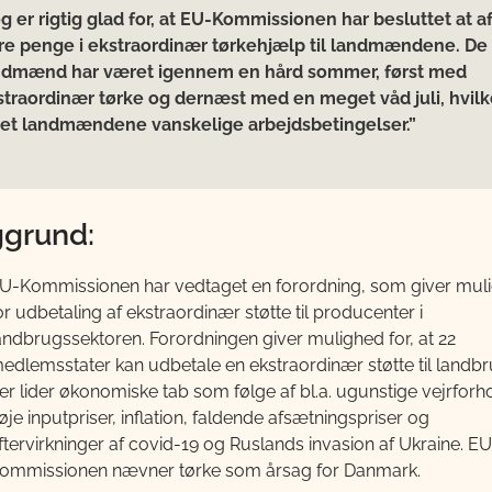
g er rigtig glad for, at EU-Kommissionen har besluttet at 
ere penge i ekstraordinær tørkehjælp til landmændene. De
ndmænd har været igennem en hård sommer, først med
straordinær tørke og dernæst med en meget våd juli, hvilk
vet landmændene vanskelige arbejdsbetingelser.”
grund:
U-Kommissionen har vedtaget en forordning, som giver mul
or udbetaling af ekstraordinær støtte til producenter i
andbrugssektoren. Forordningen giver mulighed for, at 22
edlemsstater kan udbetale en ekstraordinær støtte til landbr
er lider økonomiske tab som følge af bl.a. ugunstige vejrforh
øje inputpriser, inflation, faldende afsætningspriser og
ftervirkninger af covid-19 og Ruslands invasion af Ukraine. EU
ommissionen nævner tørke som årsag for Danmark.