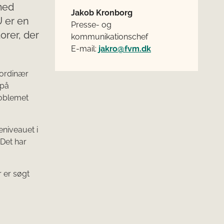
med
Jakob Kronborg
U er en
Presse- og
orer, der
kommunikationschef
E-mail:
jakro@fvm.dk
aordinær
 på
oblemet
eniveauet i
 Det har
r er søgt