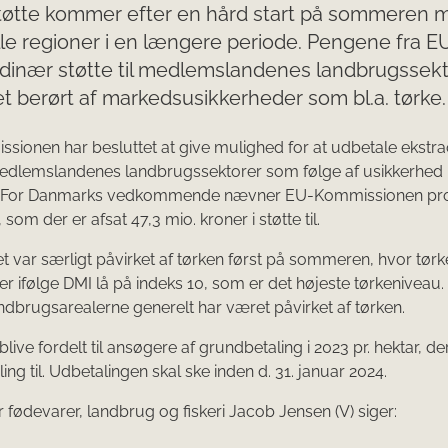
støtte kommer efter en hård start på sommeren 
alle regioner i en længere periode. Pengene fra E
dinær støtte til medlemslandenes landbrugssekt
t berørt af markedsusikkerheder som bl.a. tørke.
ionen har besluttet at give mulighed for at udbetale ekstr
 medlemslandenes landbrugssektorer som følge af usikkerhed
. For Danmarks vedkommende nævner EU-Kommissionen pr
som der er afsat 47,3 mio. kroner i støtte til.
 var særligt påvirket af tørken først på sommeren, hvor tørk
ner ifølge DMI lå på indeks 10, som er det højeste tørkeniveau.
landbrugsarealerne generelt har været påvirket af tørken.
 blive fordelt til ansøgere af grundbetaling i 2023 pr. hektar, de
ng til. Udbetalingen skal ske inden d. 31. januar 2024.
r fødevarer, landbrug og fiskeri Jacob Jensen (V) siger: