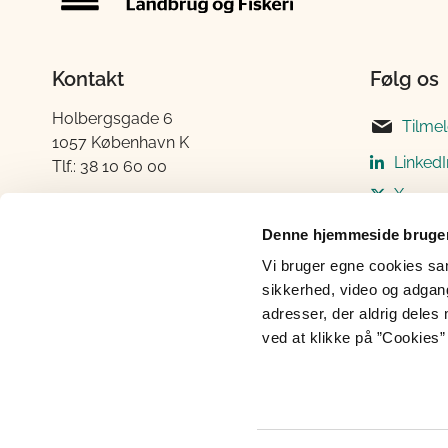
Kontakt
Følg os
Holbergsgade 6
Tilme
1057 København K
LinkedI
Tlf.: 38 10 60 00
X
E-mail:
fvm@fvm.dk
Instag
Denne hjemmeside bruger
CVR-nummer: 419 56 011
Faceb
Vi bruger egne cookies samt
Elektronisk fakturering
sikkerhed, video og adgang 
adresser, der aldrig deles 
ved at klikke på ”Cookies” 
Cookies
Privatlivspolitik
Tilgængeli