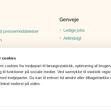
Genveje
Ledige jobs
ld pressemeddelelser
Aktindsigt
n
ram
 cookies
ook
 cookies fra tredjepart til besøgsstatistik, optimering af bruger
til funktioner på sociale medier. Ved samtykke til statistik regis
med tredjeparter. Du kan til enhver tid ændre eller tilbagetrække
linket nederst på siden.
ghedserklæring
Whistleblower
Formålsparag