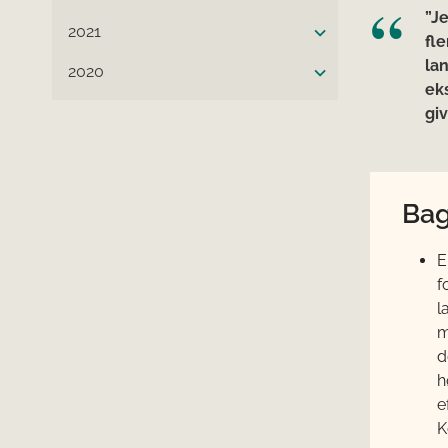
”Je
2021
fl
la
2020
ek
gi
Bag
E
f
l
m
d
h
e
K