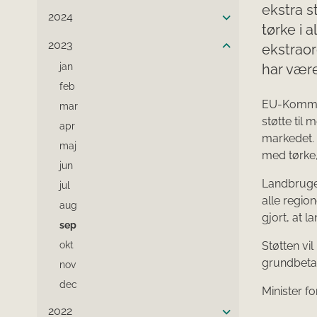
ekstra 
2024
tørke i 
2023
ekstraor
jan
har være
feb
EU-Kommiss
mar
støtte til
apr
markedet
maj
med tørke, 
jun
Landbruget
jul
alle regio
aug
gjort, at 
sep
okt
Støtten vil
grundbetali
nov
dec
Minister fo
2022