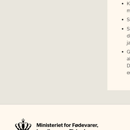
K
m
S
S
d
j
G
a
D
e