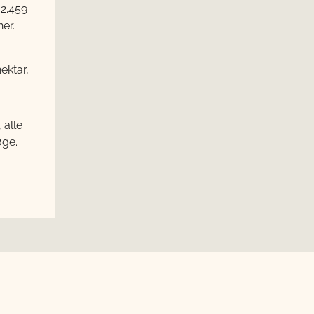
 2.459
ner.
hektar,
 alle
øge.