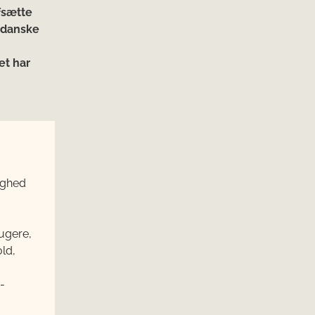
afsætte
 danske
et har
ighed
ugere,
old,
-