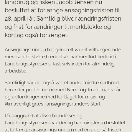
landbrug og fiskeri Jacob Jensen nu
besluttet at forlænge ansøgningsfristen til
28. april i år. Samtidig bliver ændringsfristen
og frist for ændringer til markblokke og
kortlag også forlænget.
Ansøgningsrunden har generelt været velfungerende,
men især to større hændelser har medført nedetid i
Landbrugsstyrelsens Tast selv inden for almindelig
arbejdstid.
Samtidigt har der også været andre mindre nedbrud,
herunder problemerne med NemLog-In 20. marts i år
og udfordringerne med kortlaget for miljø- og
klimavenligt græs i ansøgningsrundens start.
På baggrund af disse hændelser og
Landbrugsstyrelsens vurdering har ministeren besluttet
at forlænge ansøgningsrunden med én uge, så fristen