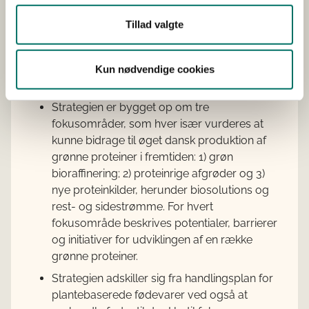
Cirka 30 forskellige interessenter har givet
Tillad valgte
input til arbejdet i form af skriftlige bidrag og
deltagelse i følgegruppemøder og
workshops. Der er endvidere udarbejdet tre
Kun nødvendige cookies
analyser.
Strategien er bygget op om tre
fokusområder, som hver især vurderes at
kunne bidrage til øget dansk produktion af
grønne proteiner i fremtiden: 1) grøn
bioraffinering; 2) proteinrige afgrøder og 3)
nye proteinkilder, herunder biosolutions og
rest- og sidestrømme. For hvert
fokusområde beskrives potentialer, barrierer
og initiativer for udviklingen af en række
grønne proteiner.
Strategien adskiller sig fra handlingsplan for
plantebaserede fødevarer ved også at