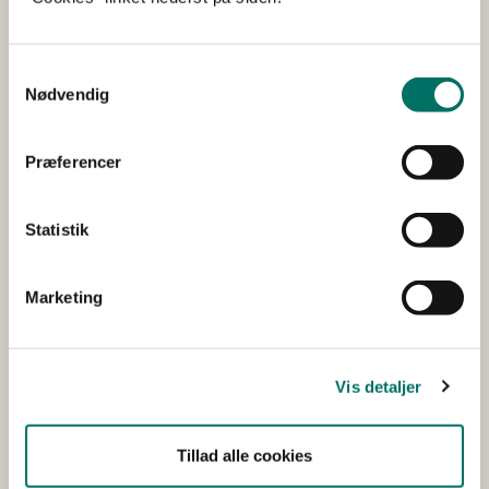
Strategi for grønne proteiner til dyr og
Samtykkevalg
mennesker er en del af Aftale om grøn
Nødvendig
omstilling af dansk landbrug fra 2021.
Strategiens formål er at pege på, hvordan
grønne proteiner er en del af den grønne
Præferencer
omstilling af landbrugs- og
fødevaresektoren samtidig med at kunne
Statistik
bidrage til øget eksport af danske proteiner.
Grønne proteiner er defineret som alternative
Marketing
proteiner, der understøtter en
forsyningskæde, der afværger eller
begrænser den menneskeskabte udledning
af drivhusgasser samtidig med, at
Vis detaljer
produktionen i højere grad sker under
hensyntagen til natur og biodiversitet
Tillad alle cookies
sammenlignet med konventionelt protein
(soja til foder og animalske produkter).