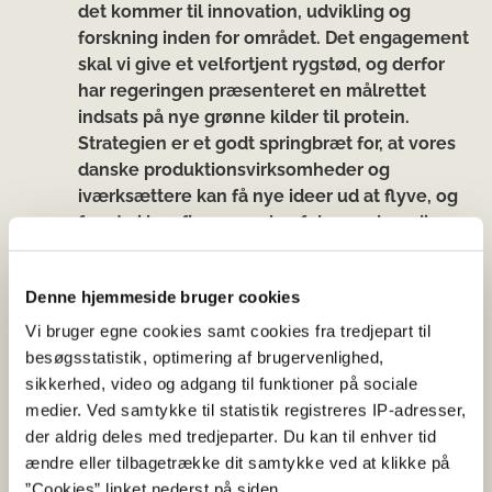
det kommer til innovation, udvikling og
forskning inden for området. Det engagement
skal vi give et velfortjent rygstød, og derfor
har regeringen præsenteret en målrettet
indsats på nye grønne kilder til protein.
Strategien er et godt springbræt for, at vores
danske produktionsvirksomheder og
iværksættere kan få nye ideer ud at flyve, og
for at vi kan fjerne nogle af de unødvendige
barrierer, der forhindrer og forsinker
fremtidens grønne løsninger.”
Denne hjemmeside bruger cookies
Vi bruger egne cookies samt cookies fra tredjepart til
Læs strategi for grønne proteiner til dyr og
besøgsstatistik, optimering af brugervenlighed,
mennesker her.
sikkerhed, video og adgang til funktioner på sociale
medier. Ved samtykke til statistik registreres IP-adresser,
der aldrig deles med tredjeparter. Du kan til enhver tid
ændre eller tilbagetrække dit samtykke ved at klikke på
Fakta
”Cookies” linket nederst på siden.