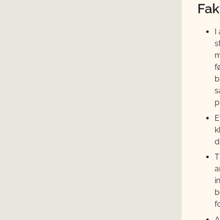
Fak
I
s
m
f
b
s
p
E
k
d
T
a
i
b
f
A