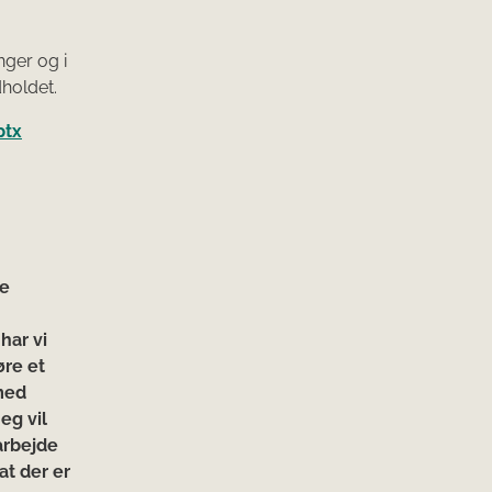
nger og i
dholdet.
ptx
re
har vi
øre et
med
eg vil
arbejde
at der er