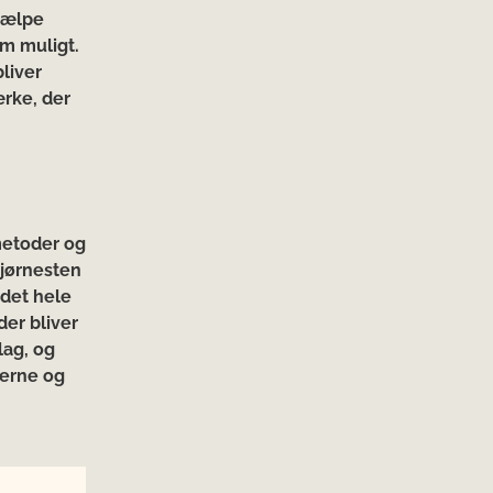
hjælpe
om muligt.
bliver
ærke, der
 metoder og
hjørnesten
det hele
der bliver
lag, og
gerne og