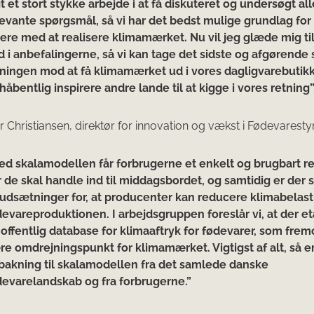
t et stort stykke arbejde i at få diskuteret og undersøgt all
levante spørgsmål, så vi har det bedst mulige grundlag for 
dere med at realisere klimamærket. Nu vil jeg glæde mig ti
 i anbefalingerne, så vi kan tage det sidste og afgørende s
tningen mod at få klimamærket ud i vores dagligvarebutik
håbentlig inspirere andre lande til at kigge i vores retning”
er Christiansen, direktør for innovation og vækst i Fødevaresty
ed skalamodellen får forbrugerne et enkelt og brugbart r
 de skal handle ind til middagsbordet, og samtidig er der 
rudsætninger for, at producenter kan reducere klimabelast
devareproduktionen. I arbejdsgruppen foreslår vi, at der e
 offentlig database for klimaaftryk for fødevarer, som frem
re omdrejningspunkt for klimamærket. Vigtigst af alt, så e
bakning til skalamodellen fra det samlede danske
devarelandskab og fra forbrugerne.”