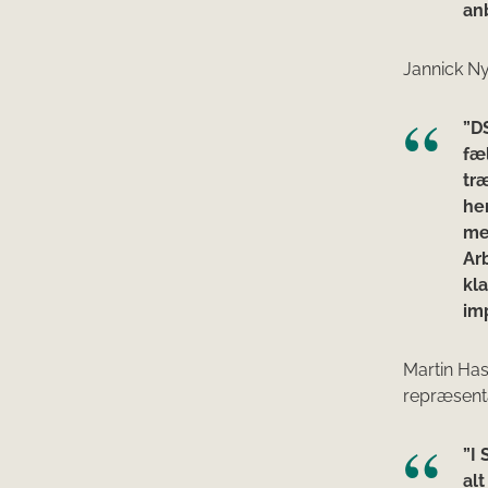
anb
Jannick Ny
”D
fæ
tr
he
me
Arb
kla
imp
Martin Has
repræsenta
”I
alt