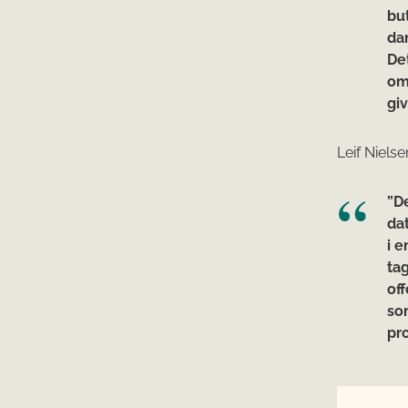
but
da
Det
oms
gi
Leif Nielse
”D
da
i 
tag
off
so
pr