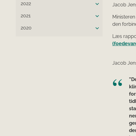
2022
Jacob Jens
2021
Ministeren
den forbin
2020
Læs rappo
(foedevar
Jacob Jens
”D
kl
for
tid
st
ne
ge
de