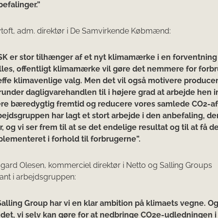
efalinger.”
toft, adm. direktør i De Samvirkende Købmænd:
SK er stor tilhænger af et nyt klimamærke i en forventning
lles, offentligt klimamærke vil gøre det nemmere for forb
æffe klimavenlige valg. Men det vil også motivere produce
runder dagligvarehandlen til i højere grad at arbejde hen 
re bæredygtig fremtid og reducere vores samlede CO2-af
ejdsgruppen har lagt et stort arbejde i den anbefaling, de
r, og vi ser frem til at se det endelige resultat og til at få d
lementeret i forhold til forbrugerne”.
gard Olesen, kommerciel direktør i Netto og Salling Groups
nt i arbejdsgruppen:
 Salling Group har vi en klar ambition på klimaets vegne. O
 det, vi selv kan gøre for at nedbringe CO2e-udledningen i d