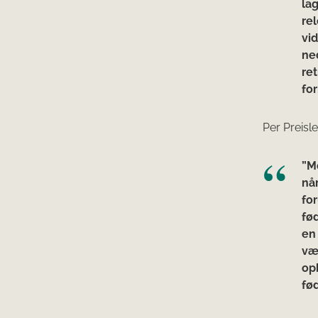
lag
re
vi
ned
re
for
Per Preisl
”M
når
fo
fø
en
væ
op
fø