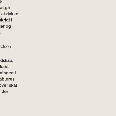
e
at gå
l at dykke
kridt i
ker og
.
relsen:
edskab,
skabt
ningen i
tableres
over skal
r der