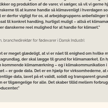
ikker og produktion af de varer, vi sælger, så vil vi gerne 
nskerne til at kunne handle så klimavenligt i hverdagen s
 er derfor vigtigt for os, at arbejdsgruppens anbefalinger 
at til konkret handling, hurtigst muligt – altså et klimam
ver danskerne reel mulighed for at handle for klimaet.”
n, branchedirektør for fødevarer i Dansk Industri:
et er meget glædeligt, at vi er nået til enighed om hvilke
tagrundlag, der skal lægge til grund for klimamærket. En 
en kommende klimamærkning – og i klimakommunikation i 
et – er gode data. Det er en hjælp for virksomhederne, at 
entlige data, lavet på et validt, solidt og transparent grund
m er tilgængelige for alle. Det skaber tillid mellem forbru
oducenter.”