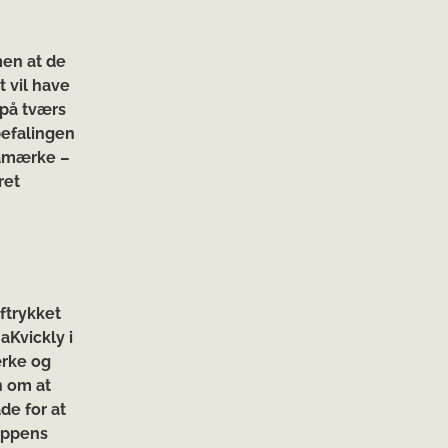
men at de
t vil have
på tværs
befalingen
mamærke –
ret
ftrykket
aKvickly i
ærke og
n om at
de for at
uppens