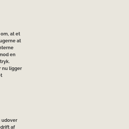
 om, at et
rugerne at
nterne
imod en
tryk.
r nu ligger
et
g udover
rift af