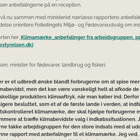
en anbefalingerne på en reception.
 vil nu sammen med ministeriet nærlæse rapportens anbefali
delse orientere Folketingets Miljø- og Fødevareudvalg om in
rten her:
Klimamærke_anbefalinger fra arbejdsgruppen. p
estyrelsen.dk)
en, minister for fødevarer, landbrug og fiskeri:
er er et udbredt ønske blandt forbrugerne om at spise me
imabevidst, men det kan være vanskeligt helt at afkode de
skellige produkters klimaaftryk, når man køber ind. Derfor 
ligere besluttet, som et af de første lande i verden, at indf
atskontrolleret klimamærke, der skal hjælpe forbrugerne 
mmere at træffe klimabevidste valg i indkøbssituationen. J
rne takke arbejdsgruppen for den store indsats med at ud
nne rapport med anbefalinger til et klimamærke. Jeg ved, 