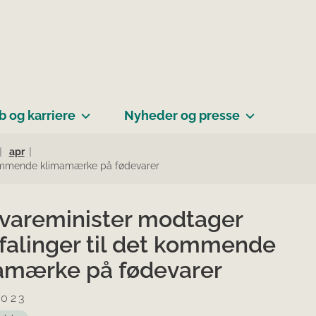
b og karriere
Nyheder og presse
apr
kommende klimamærke på fødevarer
vareminister modtager
falinger til det kommende
amærke på fødevarer
2023