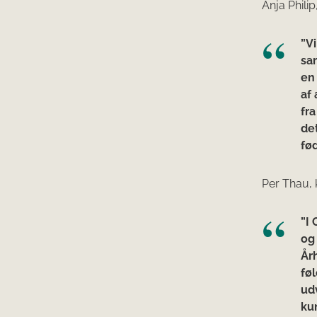
Anja Phili
”V
sam
en
af
fr
de
fø
Per Thau, 
”I
og 
År
føl
ud
ku