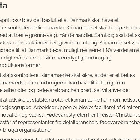
ta
 april 2022 blev det besluttet at Danmark skal have et
tatskontrolleret klimamærke. Klimamærket skal hjælpe forbr
ed at træffe grønne valg, når de handler. Samtidig skal det 
ødevareproduktionen i en grønnere retning. Klimamærket vil 
idrage til, at Danmark bedst muligt realiserer FN’s verdensmå
ærligt mål 12 om at sikre bæredygtigt forbrug og
roduktionsformer.
t statskontrolleret klimamærke skal sikre, at der er ét fælles
limamærke, som forbrugerne kan have tillid til, og som
etailhandlen og fødevarebranchen bredt set vil anvende.
il at udvikle et statskontrolleret klimamærke har man nedsat 
rbejdsgruppe. Arbejdsgruppen er blevet faciliteret af direktør
nnovation og vækst i Fødevarestyrelen Per Preisler Christians
estår af repræsentanter fra detailbranchen, fødevarebranch
orbrugerorganisationer.
rbejdsgruppen har i det seneste år deltaget i et udviklingsar