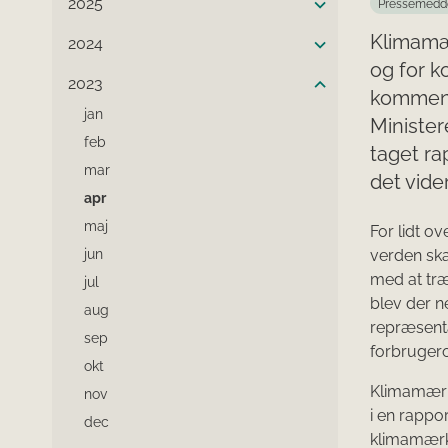
2025
Pressemedd
Klimamær
2024
og for k
2023
kommend
jan
Minister
feb
taget ra
mar
det vide
apr
maj
For lidt ov
jun
verden ska
med at træ
jul
blev der 
aug
repræsent
sep
forbrugero
okt
Klimamærke
nov
i en rappo
dec
klimamærke