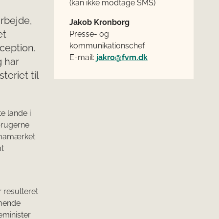
(kan ikke modtage SMS)
rbejde,
Jakob Kronborg
et
Presse- og
kommunikationschef
ception.
E-mail:
jakro@fvm.dk
g har
eriet til
e lande i
brugerne
limamærket
mt
 resulteret
mmende
eminister