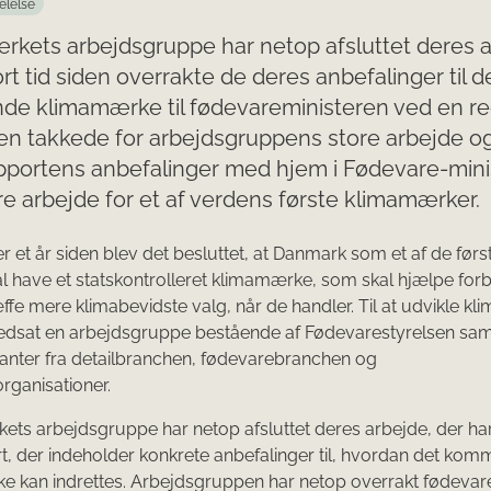
elelse
kets arbejdsgruppe har netop afsluttet deres a
ort tid siden overrakte de deres anbefalinger til d
e klimamærke til fødevareministeren ved en re
en takkede for arbejdsgruppens store arbejde o
pportens anbefalinger med hjem i Fødevare-minist
re arbejde for et af verdens første klimamærker.
er et år siden blev det besluttet, at Danmark som et af de først
l have et statskontrolleret klimamærke, som skal hjælpe for
ffe mere klimabevidste valg, når de handler. Til at udvikle k
nedsat en arbejdsgruppe bestående af Fødevarestyrelsen sa
anter fra detailbranchen, fødevarebranchen og
rganisationer.
ts arbejdsgruppe har netop afsluttet deres arbejde, der har
rt, der indeholder konkrete anbefalinger til, hvordan det ko
 kan indrettes. Arbejdsgruppen har netop overrakt fødevar