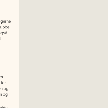
ugerne
skubbe
også
l –
en
 for
en og
en og
bejde