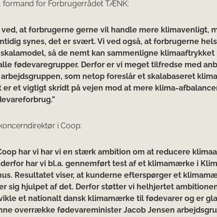
p, formand for Forbrugerrådet TÆNK:
i ved, at forbrugerne gerne vil handle mere klimavenligt, 
tidig synes, det er svært. Vi ved også, at forbrugerne hels
 skalamodel, så de nemt kan sammenligne klimaaftrykket 
 alle fødevaregrupper. Derfor er vi meget tilfredse med an
a arbejdsgruppen, som netop foreslår et skalabaseret kli
t er et vigtigt skridt på vejen mod at mere klima-afbalance
devareforbrug.”
koncerndirektør i Coop:
 Coop har vi har vi en stærk ambition om at reducere klimaa
derfor har vi bl.a. gennemført test af et klimamærke i Klim
hus. Resultatet viser, at kunderne efterspørger et klimam
er sig hjulpet af det. Derfor støtter vi helhjertet ambitione
vikle et nationalt dansk klimamærke til fødevarer og er gla
nne overrække fødevareminister Jacob Jensen arbejdsgr