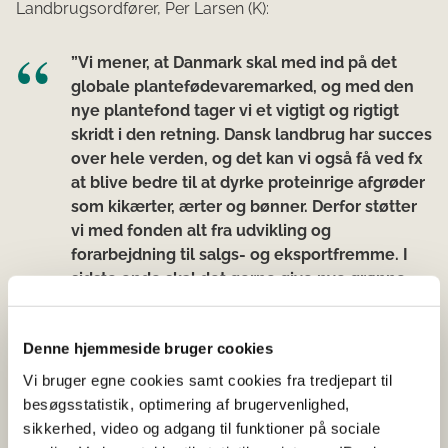
Landbrugsordfører, Per Larsen (K):
”Vi mener, at Danmark skal med ind på det
globale plantefødevaremarked, og med den
nye plantefond tager vi et vigtigt og rigtigt
skridt i den retning. Dansk landbrug har succes
over hele verden, og det kan vi også få ved fx
at blive bedre til at dyrke proteinrige afgrøder
som kikærter, ærter og bønner. Derfor støtter
vi med fonden alt fra udvikling og
forarbejdning til salgs- og eksportfremme. I
sidste ende skal det gerne give nye grønne
arbejdspladser i landbruget og forbrugerne
mulighed for at tilvælge en mere
Denne hjemmeside bruger cookies
plantebaseret kost.”
Vi bruger egne cookies samt cookies fra tredjepart til
Landbrugsordfører, Peter Seier Christensen (NB):
besøgsstatistik, optimering af brugervenlighed,
sikkerhed, video og adgang til funktioner på sociale