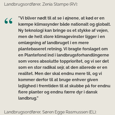
Landbrugsordfører, Zenia Stampe (RV):
”Vi bliver nødt til at se i øjnene, at kød er en
kæmpe klimasynder både nationalt og globalt.
Ny teknologi kan bringe os et stykke af vejen,
men de helt store klimagevinster ligger i en
omlægning af landbruget i en mere
plantebaseret retning. Vi bragte forslaget om
en Plantefond ind i landbrugsforhandlingerne
som vores absolutte topprioritet, og vi ser det
som en stor radikal sejr, at den allerede er en
realitet. Men der skal endnu mere til, og vi
kommer derfor til at bruge enhver given
lejlighed i fremtiden til at skubbe på for endnu
flere planter og endnu færre dyr i dansk
landbrug.”
Landbrugsordfører, Søren Egge Rasmussen (EL):