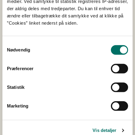
medier. Ved samtykke til statistik registreres IP-adresser,
”Plantefonden indgår som en del af den
der aldrig deles med tredjeparter. Du kan til enhver tid
samlede landbrugsaftale. Nye Borgerlige
ændre eller tilbagetrække dit samtykke ved at klikke på
håber, at det meget store beløb som afsættes
”Cookies” linket nederst på siden.
til plantefonden vil resultere i udvikling af en
fornuftig forretning for landbruget og hele
fødevareklyngen. En forretning som kan
Samtykkevalg
supplere de styrkepositioner, som det danske
Nødvendig
landbrug allerede har i dag, herunder en
animalsk produktion, der også, hvad angår
udledning af drivhusgassen pr. produceret
Præferencer
enhed, er i verdensklasse. Det danske
landbrug skal udvikles, ikke afvikles.”
Statistik
Landsformand, Isabella Arendt (KD):
Marketing
"Dansk landbrug producerer fødevarer i
verdensklasse. Samtidig er landbruget klar til
innovation og nye idéer. Det skal vi politisk
Vis detaljer