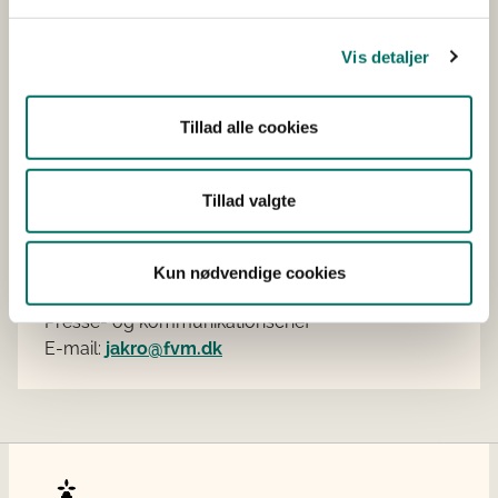
Limfjorden og bælterne gælder der særlige
begrænsninger for fartøjernes motorkraft.
Vis detaljer
Pressekontakt
Tillad alle cookies
Pressevagten
E-mail:
presse@fvm.dk
Tillad valgte
Tlf: +45 20 18 40 52
(kan ikke modtage SMS)
Kun nødvendige cookies
Jakob Kronborg
Presse- og kommunikationschef
E-mail:
jakro@fvm.dk