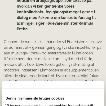
nedsat en arbejdsgruppe, som skal se på,
hvordan vi kan gentænke vores
kontrolindsats. Jeg går også meget gerne i
dialog med fiskerne om konkrete forslag til
løsninger, siger Fødevareminister Rasmus
Prehn.
Gennem de næste seks måneder vil Fiskeristyrelsen lave
en administrativ gennemgang og fysiske inspektioner på
alle muslinge-, trawl- og østersfartøjer i Limfjorden. I
tilfælde hvor der er mistanke om snyd med et fartøjs
motorkraft, vil der blive foretaget en fysisk måling af
motoren. Indsatsen i Limfjorden er et supplement til en
allerede eksisterende kontrol, hvor der er særligt fokus
på bælterne og et område langs den jyske vestkyst.
En trussel mod havmiljøet
Et fartøjs motorkraft har betydning for, hvilke redskaber
Denne hjemmeside bruger cookies
fiskerifartøjet kan benytte. Jo større motorkraft, des
Vi bruger egne cookies samt cookies fra tredjepart til