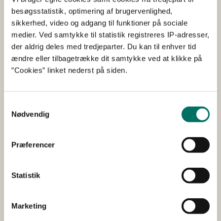
større og tungere redskab er det muligt at fiske med. I
besøgsstatistik, optimering af brugervenlighed,
forhold til de små redskaber har de store, tunge
sikkerhed, video og adgang til funktioner på sociale
fiskeredskaber en større effekt på havbunden, hvor de
medier. Ved samtykke til statistik registreres IP-adresser,
hvirvler jord, sten og planter op og i værste fald
der aldrig deles med tredjeparter. Du kan til enhver tid
ødelægger levesteder for plante- og dyreliv.
ændre eller tilbagetrække dit samtykke ved at klikke på
”Cookies” linket nederst på siden.
Når vi fisker, er det vigtigt, at det foregår
skånsomt og bæredygtigt, så vi også på langt
sigt har et sundt havmiljø. Det er også i
Samtykkevalg
fiskernes interesse, da de jo er afhængige af,
Nødvendig
at der også i fremtiden er fisk og skaldyr at
fange. Derfor skal vi have stoppet de fartøjer,
Præferencer
som har for stor motorkraft, da de ødelægger
det for resten af erhvervet, siger Rasmus
Prehn.
Statistik
Kravene til fiskefartøjernes motorkraft er reguleret både
Marketing
nationalt og af EU. I flere områder som for eksempel