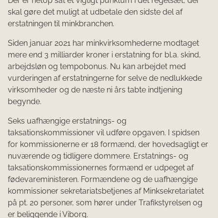
Der er netop sat et vigtigt punktum i det regelsæt, der
skal gøre det muligt at udbetale den sidste del af
erstatningen til minkbranchen.
Siden januar 2021 har minkvirksomhederne modtaget
mere end 3 milliarder kroner i erstatning for bl.a. skind,
arbejdsløn og tempobonus. Nu kan arbejdet med
vurderingen af erstatningerne for selve de nedlukkede
virksomheder og de næste ni års tabte indtjening
begynde.
Seks uafhængige erstatnings- og
taksationskommissioner vil udføre opgaven. I spidsen
for kommissionerne er 18 formænd, der hovedsagligt er
nuværende og tidligere dommere. Erstatnings- og
taksationskommissionernes formænd er udpeget af
fødevareministeren. Formændene og de uafhængige
kommissioner sekretariatsbetjenes af Minksekretariatet
på pt. 20 personer, som hører under Trafikstyrelsen og
er beliggende i Viborg.