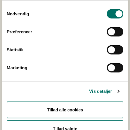
Et bredt politisk flertal i Folketinget indgik i
Samtykkevalg
januar 2021 en aftale på 19 mia. kr., hvor
Nødvendig
minkbranchen ydes fuldstændig erstatning.
Det skete efter, at alle landets mink blev
aflivet i forbindelse med håndteringen af
Præferencer
corona.
Statistik
Overblik: Sådan behandles en sag
Marketing
Vis detaljer
Tillad alle cookies
Tillad valgte