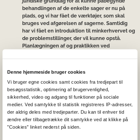
juridiske grundlag for at kunne påbegynde
behandlingen af de enkelte sager er nu på
plads, og vi har fået de værktøjer, som skal
bruges ved afgørelsen af sagerne. Samtidig
har vi fået en introduktion til minkerhvervet og
de problemstillinger, der vil kunne opstå.
Planlægningen af og praktikken ved
behandlingen af sagerne er ligeledes nu på
plads. Der er etableret et sekretariat, som skal
være de enkelte kommissioner behjælpelig,
Denne hjemmeside bruger cookies
og grundlaget for samarbejdet mellem
Vi bruger egne cookies samt cookies fra tredjepart til
kommissionerne og sekretariatet er blevet
besøgsstatistik, optimering af brugervenlighed,
fastlagt. Vi går derfor nu i gang med
sikkerhed, video og adgang til funktioner på sociale
behandlingen af sagerne.”
medier. Ved samtykke til statistik registreres IP-adresser,
der aldrig deles med tredjeparter. Du kan til enhver tid
ændre eller tilbagetrække dit samtykke ved at klikke på
Fakta
”Cookies” linket nederst på siden.