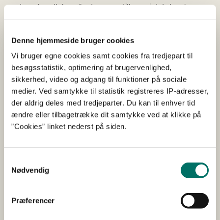
endnu ukendt, hvorfor tunen er tilbage i det danske
farvand.
DTU Aqua er ansvarlige for mærkningen af tun, og det
Denne hjemmeside bruger cookies
er afgørende for at forstå tunens tilbagekomst til
Vi bruger egne cookies samt cookies fra tredjepart til
Danmark og vores havmiljø:
besøgsstatistik, optimering af brugervenlighed,
sikkerhed, video og adgang til funktioner på sociale
Det er vigtigt, at vi hjælper til med at få
medier. Ved samtykke til statistik registreres IP-adresser,
bestanden af tun tilbage til et sundt niveau.
der aldrig deles med tredjeparter. Du kan til enhver tid
Derfor kan vi i Danmark være stolte over den
ændre eller tilbagetrække dit samtykke ved at klikke på
indsats, som forskerne på DTU Aqua gør for at
”Cookies” linket nederst på siden.
få den store fisk tilbage i dansk farvand. Jeg
ser meget frem til at høre fra forskerne og
blive klogere på tunens tilbagekomst. Og så
Samtykkevalg
Nødvendig
krydser jeg da fingre for, at vi både får lov til at
se dem springe og se dem på tæt hold, siger
Rasmus Prehn.
Præferencer