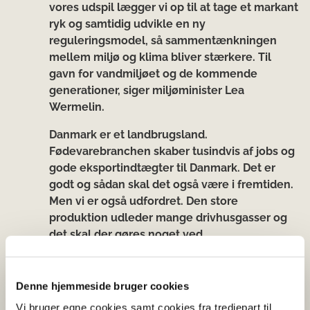
vores udspil lægger vi op til at tage et markant
ryk og samtidig udvikle en ny
reguleringsmodel, så sammentænkningen
mellem miljø og klima bliver stærkere. Til
gavn for vandmiljøet og de kommende
generationer, siger miljøminister Lea
Wermelin.
Danmark er et landbrugsland.
Fødevarebranchen skaber tusindvis af jobs og
gode eksportindtægter til Danmark. Det er
godt og sådan skal det også være i fremtiden.
Men vi er også udfordret. Den store
produktion udleder mange drivhusgasser og
det skal der gøres noget ved.
Landbrugssektoren skal lige som de andre
produktionssektorer i Danmark være førende i
verden. Når der produceres koteletter, mælk
Denne hjemmeside bruger cookies
og kartofler i Danmark skal det gøres på en
Vi bruger egne cookies samt cookies fra tredjepart til