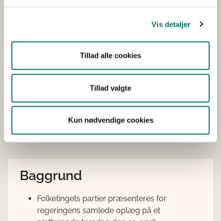
Udnytte EU’s landbrugsstøtte aktivt i den grønne
omstilling.
Vis detaljer
Nedbringe kvælstofudledningen fra landbruget
med 10.400 tons i 2027.
Tillad alle cookies
Hjælpe unge, nye landbrugere og mulige
generationsskifter på vej.
Tillad valgte
Genbesøge den grønne omstilling af landbruget i
2023/24 for at sikre, at vi er på rette kurs.
Kun nødvendige cookies
Læs faktaark om de store linjer i regeringens
landbrugsoplæg
HER.
Baggrund
Folketingets partier præsenteres for
regeringens samlede oplæg på et