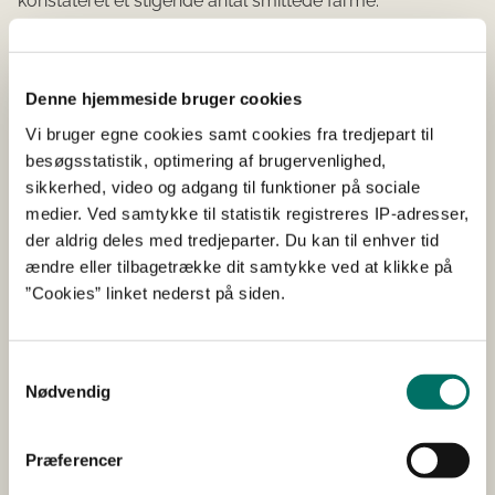
konstateret et stigende antal smittede farme.
Ved opgørelsen fredag er der i Hjørring Kommune
konstateret i alt 17 smittede besætninger, mens der i
nabokommunen Frederikshavn er konstateret tre.
Denne hjemmeside bruger cookies
Vi bruger egne cookies samt cookies fra tredjepart til
Hidtil har alle danske minkfarme skulle indsende prøver
besøgsstatistik, optimering af brugervenlighed,
fra døde mink til testning for COVID-19 hver tredje uge,
sikkerhed, video og adgang til funktioner på sociale
men i de ramte nordjyske kommuner opjusteres dette
medier. Ved samtykke til statistik registreres IP-adresser,
nu til, at der skal indsendes prøver fra døde mink til test
der aldrig deles med tredjeparter. Du kan til enhver tid
to gange om ugen. Manglende indsendelse af mink vil
ændre eller tilbagetrække dit samtykke ved at klikke på
medføre øjeblikkelig politianmeldelse.
”Cookies” linket nederst på siden.
Formålet med dette er, at vi hurtigere kan
finde nye smittetilfælde, og dermed også
Samtykkevalg
hurtigere få smitten inddæmmet.
Nødvendig
Fødevarestyrelsen har ikke fundet COVID-19 på
Præferencer
minkfarme andre steder i landet.