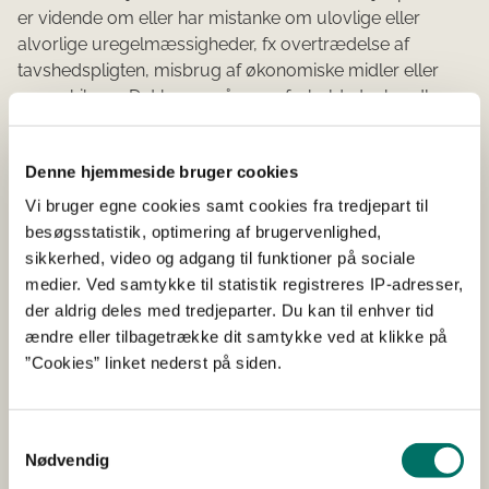
er vidende om eller har mistanke om ulovlige eller
alvorlige uregelmæssigheder, fx overtrædelse af
tavshedspligten, misbrug af økonomiske midler eller
grov chikane. Det kan også være forhold, der handler
om grove eller gentagne overtrædelser af
databeskyttelsesloven, miljøoplysningsloven eller
Denne hjemmeside bruger cookies
retningslinjerne om modtagelse af gaver.
Vi bruger egne cookies samt cookies fra tredjepart til
Ønsker man som medarbejder eller fast
besøgsstatistik, optimering af brugervenlighed,
samarbejdspartner at gøre brug af denne
sikkerhed, video og adgang til funktioner på sociale
whistleblowerordning, kan man gøre det via en
medier. Ved samtykke til statistik registreres IP-adresser,
elektronisk webformular eller ved hjælp af et fysisk brev
der aldrig deles med tredjeparter. Du kan til enhver tid
stilet til kontorchef Betina Tradsborg, Koncern Revision
ændre eller tilbagetrække dit samtykke ved at klikke på
og Regnskab i Miljø- og Fødevareministeriets
”Cookies” linket nederst på siden.
departement. Man vælger selv, om man ønsker at gøre
det anonymt.
Samtykkevalg
Du kan læse mere om ordningen her
.
Nødvendig