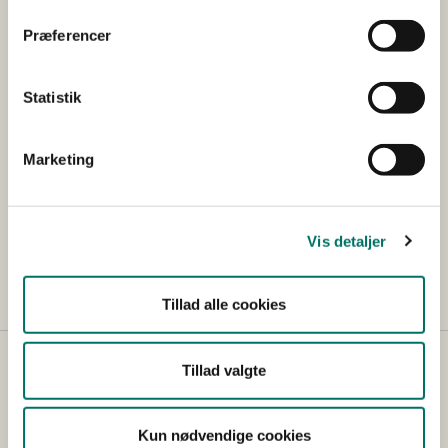
Pressekontakt
Præferencer
Pressevagten
Statistik
E-mail:
presse@fvm.dk
Tlf: +45 20 18 40 52
(kan ikke modtage SMS)
Marketing
Jakob Kronborg
Presse- og kommunikationschef
Vis detaljer
E-mail:
jakro@fvm.dk
Tillad alle cookies
Tillad valgte
Kun nødvendige cookies