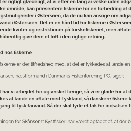
 er rigtigt glædeligt, at vi efter en lang årrække uden adga
ske område, kan præsentere fiskerne for en forbedring af 
ngstmuligheder i Østersøen, da de nu kan ansøge om adgan
vand i Østersøen. Det er en hård tid for fiskerne i Østersø
ende kvoter og restriktioner på torskefiskeriet, men aftal
håbentlig give dem et løft i den rigtige retning.
d hos fiskerne
iskerne er der tilfredshed med, at det er lykkedes at lande en 
nsen, næstformand i Danmarks Fiskeriforening PO, siger:
 har vi arbejdet for og ønsket længe, så vi er glade for at 
kkes at lande en aftale med Tyskland, så danskere fiskere 
ang til tysk farvand. Så der skal lyde et tak for indsatsen f
ingen for Skånsomt Kystfiskeri har været optaget af, at der b