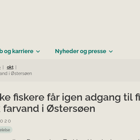
b og karriere
Nyheder og presse
0
okt
rvand i Østersøen
e fiskere får igen adgang til f
k farvand i Østersøen
2020
elelse