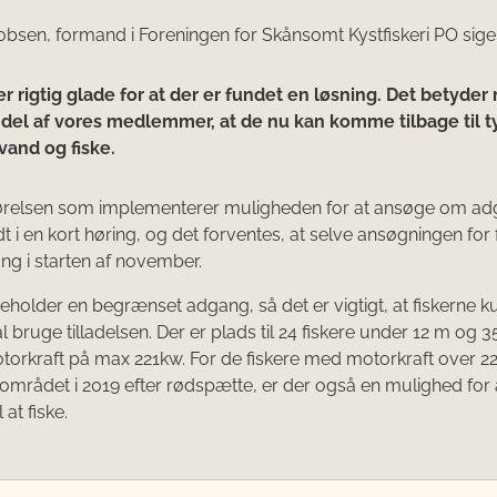
bsen, formand i Foreningen for Skånsomt Kystfiskeri PO sige
er rigtig glade for at der er fundet en løsning. Det betyder
 del af vores medlemmer, at de nu kan komme tilbage til t
vand og fiske.
relsen som implementerer muligheden for at ansøge om ad
t i en kort høring, og det forventes, at selve ansøgningen for 
ang i starten af november.
deholder en begrænset adgang, så det er vigtigt, at fiskerne k
l bruge tilladelsen. Der er plads til 24 fiskere under 12 m og 3
rkraft på max 221kw. For de fiskere med motorkraft over 2
 i området i 2019 efter rødspætte, er der også en mulighed for 
l at fiske.