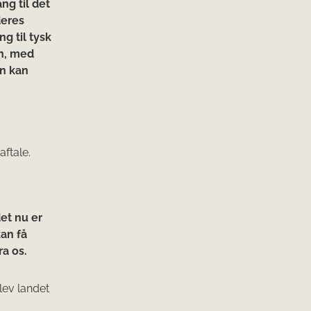
ng til det
deres
g til tysk
en, med
en kan
aftale.
det nu er
kan få
ra os.
lev landet