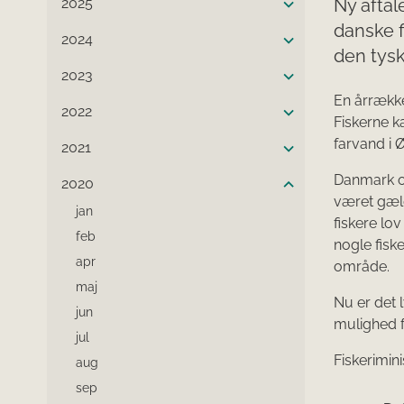
2025
Ny afta
danske f
2024
den tysk
2023
En årrække
2022
Fiskerne k
farvand i 
2021
Danmark og
2020
været gæld
jan
fiskere lov
feb
nogle fisk
apr
område.
maj
Nu er det
jun
mulighed f
jul
Fiskerimin
aug
sep