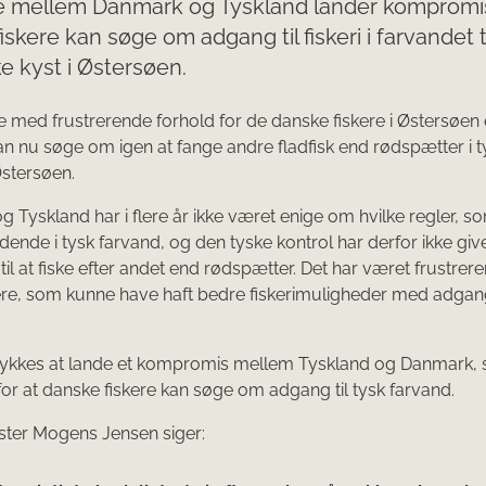
le mellem Danmark og Tyskland lander kompromis
iskere kan søge om adgang til fiskeri i farvandet
e kyst i Østersøen.
 med frustrerende forhold for de danske fiskere i Østersøen e
an nu søge om igen at fange andre fladfisk end rødspætter i t
Østersøen.
 Tyskland har i flere år ikke været enige om hvilke regler, s
ende i tysk farvand, og den tyske kontrol har derfor ikke giv
 til at fiske efter andet end rødspætter. Det har været frustrer
ere, som kunne have haft bedre fiskerimuligheder med adgang 
 lykkes at lande et kompromis mellem Tyskland og Danmark, 
or at danske fiskere kan søge om adgang til tysk farvand.
ister Mogens Jensen siger: