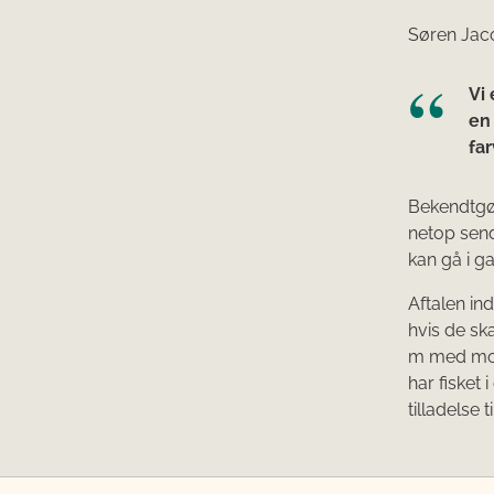
Søren Jaco
Vi 
en
far
Bekendtgø
netop send
kan gå i g
Aftalen in
hvis de ska
m med moto
har fisket
tilladelse ti