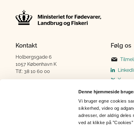
Kontakt
Følg os
Holbergsgade 6
Tilme
1057 København K
LinkedI
Tlf.: 38 10 60 00
X
E-mail:
fvm@fvm.dk
Instag
Denne hjemmeside bruger
CVR-nummer: 419 56 011
Faceb
Vi bruger egne cookies samt
Elektronisk fakturering
sikkerhed, video og adgang 
adresser, der aldrig deles 
ved at klikke på ”Cookies” 