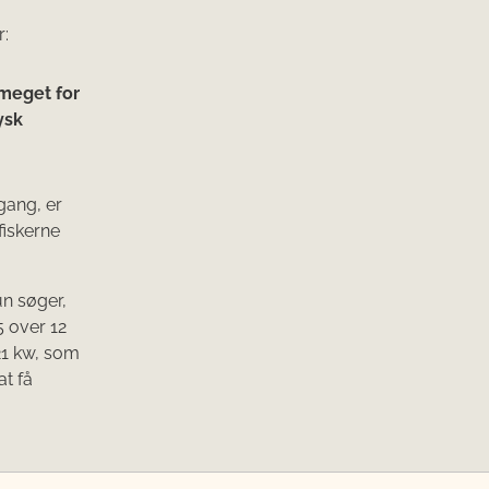
r:
 meget for
ysk
gang, er
fiskerne
un søger,
5 over 12
21 kw, som
at få