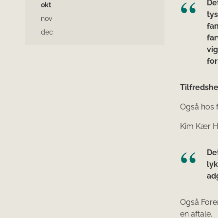
Det
okt
ty
nov
fa
dec
far
vig
for
Tilfredshe
Også hos f
Kim Kær Ha
Det
ly
adg
Også Foren
en aftale.