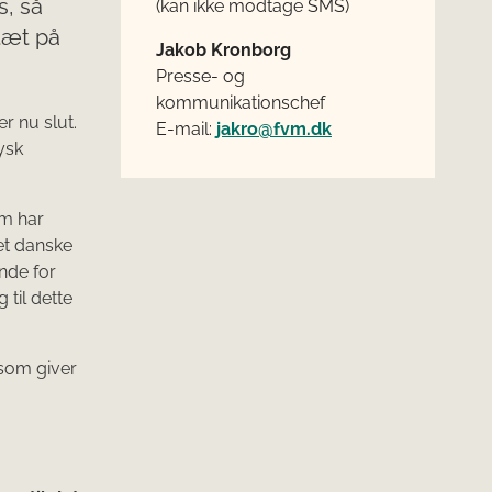
, så
(kan ikke modtage SMS)
 tæt på
Jakob Kronborg
Presse- og
kommunikationschef
r nu slut.
E-mail:
jakro@fvm.dk
ysk
om har
et danske
ende for
til dette
som giver