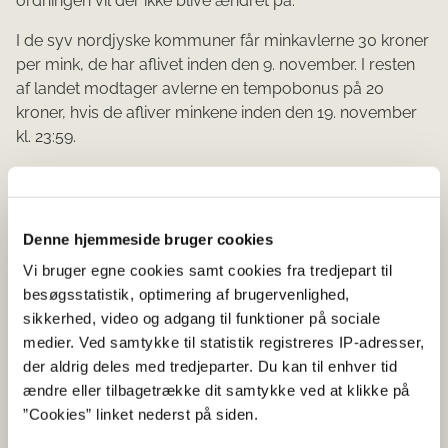
ordningen vil der ikke blive ændret på.
I de syv nordjyske kommuner får minkavlerne 30 kroner
per mink, de har aflivet inden den 9. november. I resten
af landet modtager avlerne en tempobonus på 20
kroner, hvis de afliver minkene inden den 19. november
kl. 23:59.
Tempo er vigtigt for folkesundheden
Selvom fristen bliver forlænget, er tempobonussen et
vigtigt element i strategien om at aflive alle danske mink.
Denne hjemmeside bruger cookies
Vi bruger egne cookies samt cookies fra tredjepart til
Det er stadig regeringens ambition at få aflivet
besøgsstatistik, optimering af brugervenlighed,
alle mink af hensyn til folkesundheden. På
sikkerhed, video og adgang til funktioner på sociale
trods af den omfattende indsats der er i gang,
medier. Ved samtykke til statistik registreres IP-adresser,
bliver minkfarme stadig smittet med covid-19
der aldrig deles med tredjeparter. Du kan til enhver tid
og smitten breder sig rundt i landet.
ændre eller tilbagetrække dit samtykke ved at klikke på
Sundhedsmyndighedernes vurdering er da
”Cookies” linket nederst på siden.
også stadig, at et stort reservoir med smitte er
bekymrende og til fare for folkesundheden.