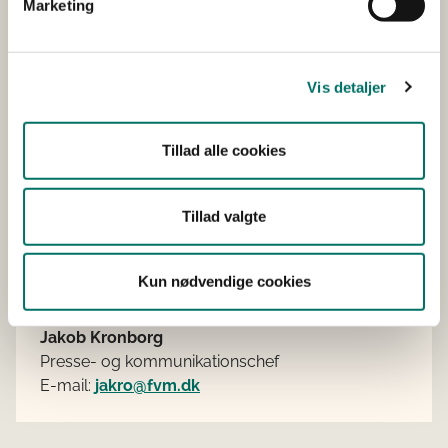
Marketing
Dansk eksport af fødevarer til Storbritannien var samlet
ca. 12 mia. kr. i 2017 og danske fiskere henter 30 pct. af
værdien af de samlede danske fangster svarende til 1
Vis detaljer
mia. kr. årligt, fra fiskeri i britisk farvand.
Tillad alle cookies
Pressekontakt
Tillad valgte
Pressevagten
E-mail:
presse@fvm.dk
Tlf: +45 20 18 40 52
Kun nødvendige cookies
(kan ikke modtage SMS)
Jakob Kronborg
Presse- og kommunikationschef
E-mail:
jakro@fvm.dk