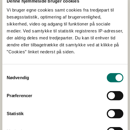
Denne hjemmeside bruger cookies
Den nye statskonsulent tiltræder på et kritisk tidspunkt i
den efterhånden langstrakte Brexit-proces. 2020 er en
Vi bruger egne cookies samt cookies fra tredjepart til
overgangsperiode, hvor Storbritannien følger gældende
besøgsstatistik, optimering af brugervenlighed,
EU-regler, men 2020 er også året, hvor der skal findes
sikkerhed, video og adgang til funktioner på sociale
en aftale om det fremtidige forhold, inden
medier. Ved samtykke til statistik registreres IP-adresser,
overgangsperioden udløber 31. december 2020. Det er
der aldrig deles med tredjeparter. Du kan til enhver tid
planen, at en aftale gerne skulle være klar i sommeren
ændre eller tilbagetrække dit samtykke ved at klikke på
2020, så resten af året kan bruges til ratifikation af
”Cookies” linket nederst på siden.
aftalen. Esben Egede Rasmussen udtaler:
Samtykkevalg
Jeg glæder mig til at fortsætte arbejdet på en
Nødvendig
fremskudt post i Storbritannien, og på den
måde får jeg mulighed for at forfølge en
gammel drøm om en international karriere og
Præferencer
samtidig bruge al den viden og hele det
netværk, som jeg har opbygget til gavn for
Statistik
Danmarks fødevareklynge, fiskeriinteresser og
miljøløsninger.