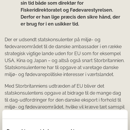
sin tid både som direktør for
Fiskeridirektoratet og Fødevarestyrelsen.
Derfor er han lige præcis den sikre hånd, der
er brug for i en usikker tid.
Der er udsendt statskonsulenter på miljø- og
fødevareområdet til de danske ambassader i en række
strategisk vigtige lande uden for EU som for eksempel
USA, Kina og Japan – og altså også snart Storbritannien.
Statskonsulenterne har til opgave at varetage danske
miljø- og fødevarepolitiske interesser i værtslandet.
Med Storbritanniens udtræden af EU bliver det
statskonsulentens opgave at bidrage til de mange dag
til dag-udfordringer for den danske eksport i forhold til
miljø- og fødevareområdet, hvilke vil kræve tæt samspil
med politiske beslutningstagere og kommercielle
nøgleaktører i Storbritannien.