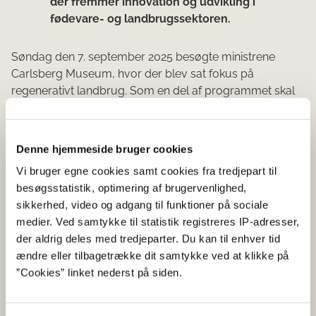
der fremmer innovation og udvikling i
fødevare- og landbrugssektoren.
Søndag den 7. september 2025 besøgte ministrene
Carlsberg Museum, hvor der blev sat fokus på
regenerativt landbrug. Som en del af programmet skal
ministrene mandag den 8. september 2025 besøge
Novonesis, Aggersvold Gods og Søgaard plantebedrift,
hvor fokus er på fremtidssikring af den europæiske
Denne hjemmeside bruger cookies
landbrugssektor med nye løsninger, som kan
Vi bruger egne cookies samt cookies fra tredjepart til
understøtte den grønne omstilling og skabe nye
besøgsstatistik, optimering af brugervenlighed,
muligheder.
sikkerhed, video og adgang til funktioner på sociale
På det uformelle ministermøde i Forum tirsdag den 9.
medier. Ved samtykke til statistik registreres IP-adresser,
september 2025 skal ministrene drøfte, hvordan der kan
der aldrig deles med tredjeparter. Du kan til enhver tid
skabes løsninger, som både styrker konkurrenceevnen
ændre eller tilbagetrække dit samtykke ved at klikke på
og fremmer den grønne omstilling i den europæiske
”Cookies” linket nederst på siden.
landbrugs- og fødevaresektor. Drøftelserne vil især have
fokus på forenkling, innovation og generationsskifte,