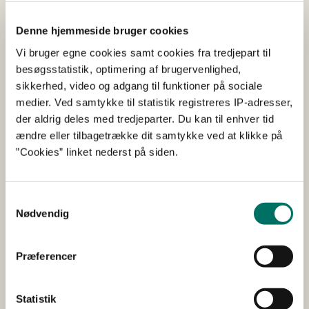
Kontorets opgaver bliver i første omgang at varetage
Denne hjemmeside bruger cookies
fødevarekontrollen med de eksportgodkendte fiske- og
Vi bruger egne cookies samt cookies fra tredjepart til
fodervirksomheder, der er beliggende i Grønland. Der vil
besøgsstatistik, optimering af brugervenlighed,
løbende blive overført yderligere opgaver fra Danmark
sikkerhed, video og adgang til funktioner på sociale
til kontoret i Grønland.
medier. Ved samtykke til statistik registreres IP-adresser,
der aldrig deles med tredjeparter. Du kan til enhver tid
ændre eller tilbagetrække dit samtykke ved at klikke på
Fakta
”Cookies” linket nederst på siden.
Kontoret er fra januar 2025 fuldt operationelt
og bemandet med fastansat og lokalt
Samtykkevalg
boende personale.
Nødvendig
Kontoret er organisatorisk en sektion under
FødevareNord – én af tre
Præferencer
fødevarekontrolenheder i Danmark.
Kontoret er finansieret over finansloven,
Statistik
hvortil der årligt er afsat ca. 7 mio. kr. over en