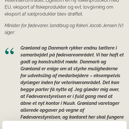
veterinærområdet. Ligesom en ny fiskeriprotokol med
EU, eksport af fiskeprodukter og evt. lovgivning om
eksport af sælprodukter blev drøftet.
Minister for fødevarer, landbrug og fiskeri Jacob Jensen (V)
siger:
Grønland og Danmark rykker endnu tættere i
samarbejdet på fødevareområdet. Vi har haft et
godt og konstruktivt møde. Danmark og
Grønland er enige om at styrke mulighederne
for udveksling af medarbejdere – eksempelvis
dyrlæger inden for veterinærområdet. Det kan
begge parter få nytte af. Jeg glæder mig over,
at Fødevarestyrelsen er i fuld gang med at
åbne et nyt kontor i Nuuk. Grønland varetager
allerede opgaver på vegne af
Fødevarestyrelsen, og kontoret her skal fungere
som bindeled i det gode samarbejde.