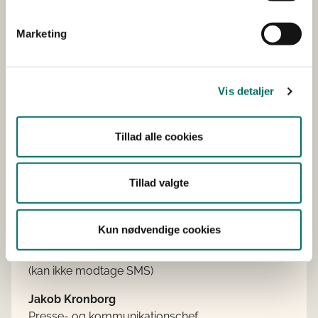
femårig periode.
Marketing
Udveksling af medarbejdere kan bidrage til
kompetenceudvikling for den enkelte
medarbejder og understøtte en endnu bedre
dialog mellem grønlandske og danske
Vis detaljer
myndigheder.
Tillad alle cookies
Pressekontakt
Tillad valgte
Pressevagten
Kun nødvendige cookies
E-mail:
presse@fvm.dk
Tlf: +45 20 18 40 52
(kan ikke modtage SMS)
Jakob Kronborg
Presse- og kommunikationschef