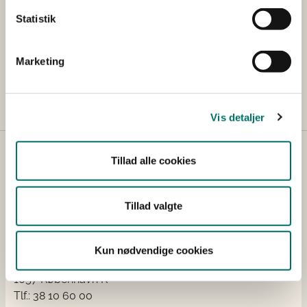
(kan ikke modtage SMS)
Statistik
Jakob Kronborg
Presse- og kommunikationschef
Marketing
E-mail:
jakro@fvm.dk
Vis detaljer
Tillad alle cookies
Tillad valgte
Kontakt
Kun nødvendige cookies
Holbergsgade 6
1057 København K
Tlf.: 38 10 60 00