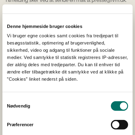
Tilmelding sker ved at sende en mail til presse@fvm.dk.
Adresse: Holbergsgade 6, 1216 København K.
Denne hjemmeside bruger cookies
Fakta
Vi bruger egne cookies samt cookies fra tredjepart til
besøgsstatistik, optimering af brugervenlighed,
xxx
sikkerhed, video og adgang til funktioner på sociale
medier. Ved samtykke til statistik registreres IP-adresser,
xxx
der aldrig deles med tredjeparter. Du kan til enhver tid
xxx
ændre eller tilbagetrække dit samtykke ved at klikke på
”Cookies” linket nederst på siden.
Samtykkevalg
Pressekontakt
Nødvendig
Pressevagten
Præferencer
E-mail:
presse@fvm.dk
Tlf: +45 20 18 40 52